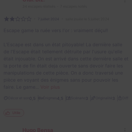
34
escapes réalisés
7
escapes notés
7 juillet 2024
salle jouée le 5 juillet 2024
Escape game la ruée vers l'or : vraiment déçu!!
L'Escape est dans un état pitoyable! La dernière salle
de l'Escape était tellement détruite par l'usure qu'elle
était injouable. On est arrivé dans cette dernière salle et
la porte de fin était deja ouverte sans devoir faire les
manipulations de cette pièce. On a donc traversé une
pièce en voyant des énigmes sans pour pouvoir les
faire. Le game...
Voir plus
0,5
4,5
3
3
Décor et son
Énigmes
Scénario
Originalité
Diffic
Utile
Hugo Bensa