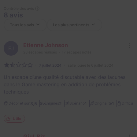
Contrôle des avis
8 avis
Etienne Johnson
EJ
28
escapes réalisés
17
escapes notés
7 juillet 2024
salle jouée le 6 juillet 2024
Un escape d’une qualité discutable avec des lacunes
dans le Game mastering en addition de problèmes
techniques
3,5
2
1
1
Décor et son
Énigmes
Scénario
Originalité
Difficult
Utile
Giul. Biz.