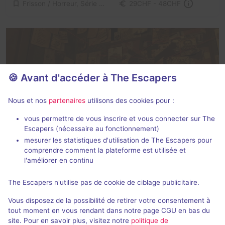
Frisson / Horreur, Série / Film / Roman
29CHF - 48CHF
🍪 Avant d'accéder à The Escapers
Sherlock Holmes
Nous et nos
partenaires
utilisons des cookies pour :
Brainbox
- Soleure
vous permettre de vous inscrire et vous connecter sur The
Aucun avis
Escapers (nécessaire au fonctionnement)
mesurer les statistiques d'utilisation de The Escapers pour
2 - 6
Intermédiaire
comprendre comment la plateforme est utilisée et
Enquête / Mystère
29CHF - 48CHF
l'améliorer en continu
The Escapers n'utilise pas de cookie de ciblage publicitaire.
Vous disposez de la possibilité de retirer votre consentement à
60
autres salles correspondant à votre recherche
tout moment en vous rendant dans notre page CGU en bas du
sont disponibles autour de
Soleure
.
site. Pour en savoir plus, visitez notre
politique de