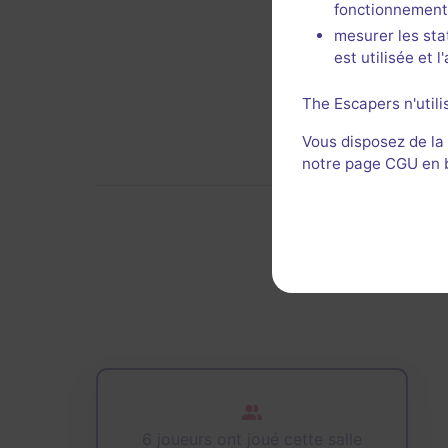
fonctionnement
mesurer les sta
est utilisée et 
The Escapers n'utili
Vous disposez de la
notre page CGU en ba
De
6 joueurs ont joué cette salle