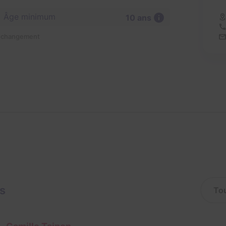
Âge minimum
10 ans
n changement
is