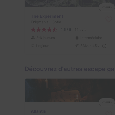
75 min
The Experiment
Enigmania
- Sofia
4,5 / 5
14 avis
2-6 joueurs
Intermédiaire
Logique
33lv. - 45lv.
Découvrez d'autres escape ga
75 min
Atlantis