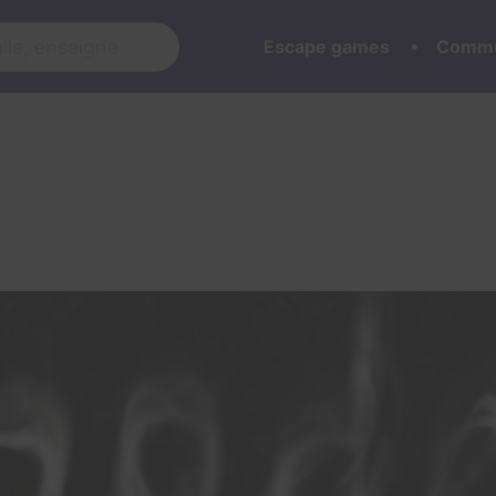
Escape games
Commu