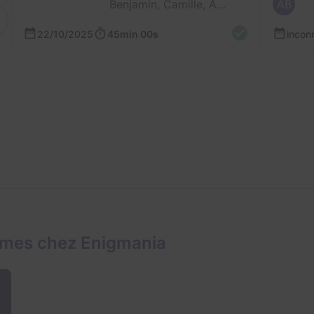
Benjamin, Camille, Arthur et Sébastien
AB
22/10/2025
45min 00s
incon
ames chez Enigmania