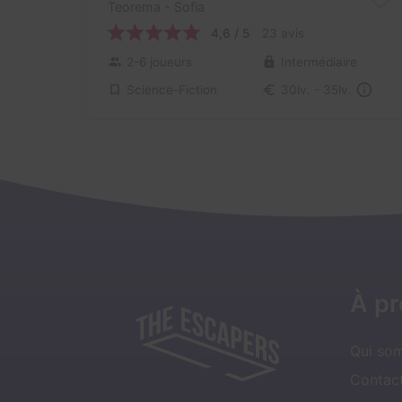
Teorema
- Sofia
4,6 / 5
23 avis
2-6 joueurs
Intermédiaire
Science-Fiction
30lv. - 35lv.
À p
Qui so
Contact