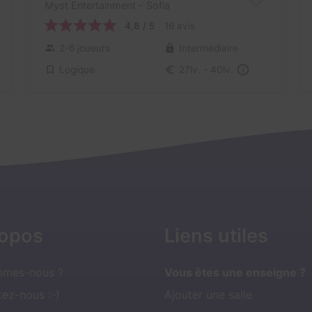
Myst Entertainment
- Sofia
4,8 / 5
16 avis
2-6 joueurs
Intermédiaire
Logique
27lv. - 40lv.
ropos
Liens utiles
mmes-nous ?
Vous êtes une enseigne ?
ez-nous :-)
Ajouter une salle