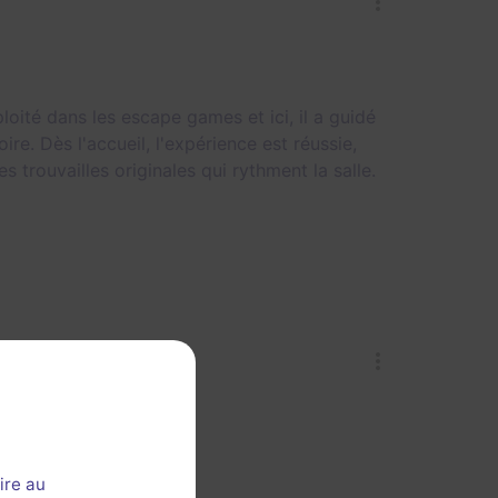
oité dans les escape games et ici, il a guidé
re. Dès l'accueil, l'expérience est réussie,
 trouvailles originales qui rythment la salle.
ire au