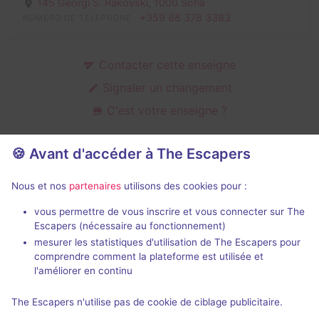
145 Georgi S. Rakovski,
1000 Sofia
+359 88 378 3383
NUMÉRO DE TÉLÉPHONE
Contacter cette enseigne
Signaler un changement
C'est votre enseigne ?
🍪 Avant d'accéder à The Escapers
Salles d'escape game de Endorphin
Nous et nos
partenaires
utilisons des cookies pour :
Games
vous permettre de vous inscrire et vous connecter sur The
Escapers (nécessaire au fonctionnement)
mesurer les statistiques d'utilisation de The Escapers pour
comprendre comment la plateforme est utilisée et
l'améliorer en continu
88 min
The Escapers n'utilise pas de cookie de ciblage publicitaire.
Blue Lab