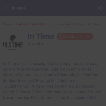
In Time
Provence-Alpes-Côte d'Azur
Six-Fours-les-Plages
In Time
In Time
Enseigne fermée
6 salles
In Time était une enseigne d'escape game installée à
Six-Fours-les-Plages (Var). Elle proposait 6 salles
d'escape game :
Cosa Nostra Diamonds
,
Le Fantôme
de Bloody Mary
,
L'Etrange Malédiction de
Toutânkhamon
,
Agosta Mission Grand Bleu
,
Mission
Secret Défense à Saint-Pétersbourg
et
Le mystère des
trésors perdus
. Elle a fermé ses portes en juin 2023.