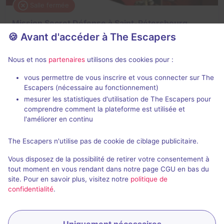
Salle fermée
Mission Secret Défense à Saint-Pétersbourg
🍪 Avant d'accéder à The Escapers
3,1 / 5
5 avis
2 - 6
Intermédiaire
Nous et nos
partenaires
utilisons des cookies pour :
Cambriolage
vous permettre de vous inscrire et vous connecter sur The
Escapers (nécessaire au fonctionnement)
mesurer les statistiques d'utilisation de The Escapers pour
comprendre comment la plateforme est utilisée et
l'améliorer en continu
The Escapers n'utilise pas de cookie de ciblage publicitaire.
Salle fermée
Vous disposez de la possibilité de retirer votre consentement à
Le mystère des trésors perdus
tout moment en vous rendant dans notre page CGU en bas du
site. Pour en savoir plus, visitez notre
politique de
Aucun avis
confidentialité
.
3 - 6
Pour enfants
Cambriolage