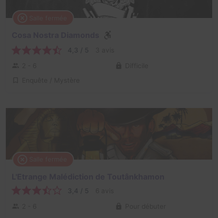
Salle fermée
Cosa Nostra Diamonds
4,3 / 5
3 avis
2 - 6
Difficile
Enquête / Mystère
Salle fermée
L'Etrange Malédiction de Toutânkhamon
3,4 / 5
6 avis
2 - 6
Pour débuter