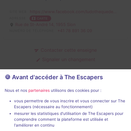
https://www.facebook.com/ludothequede...
SITE WEB
ADRESSE
CARTE
Rue de St-André 14,
1955 Sion
+41 78 891 36 09
NUMÉRO DE TÉLÉPHONE
Contacter cette enseigne
Signaler un changement
🍪 Avant d'accéder à The Escapers
Salles d'escape game de
Nous et nos
partenaires
utilisons des cookies pour :
Ludothèque de Chamoson
vous permettre de vous inscrire et vous connecter sur The
Escapers (nécessaire au fonctionnement)
mesurer les statistiques d'utilisation de The Escapers pour
comprendre comment la plateforme est utilisée et
l'améliorer en continu