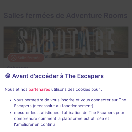
Salles fermées de Adventure Rooms
Salle fermée
Sabotage
🍪 Avant d'accéder à The Escapers
2,5 / 5
1 avis
3 - 6
× 2 salles
Intermédiaire
Nous et nos
partenaires
utilisons des cookies pour :
Catastrophe
vous permettre de vous inscrire et vous connecter sur The
Escapers (nécessaire au fonctionnement)
mesurer les statistiques d'utilisation de The Escapers pour
comprendre comment la plateforme est utilisée et
l'améliorer en continu