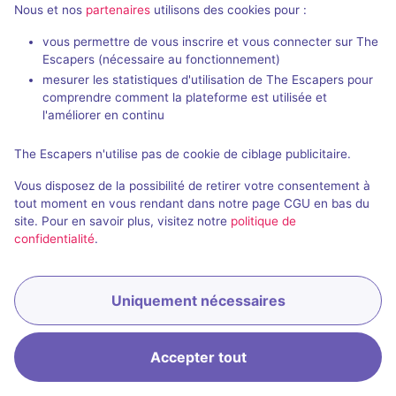
Nous et nos
partenaires
utilisons des cookies pour :
vous permettre de vous inscrire et vous connecter sur The
Escapers (nécessaire au fonctionnement)
mesurer les statistiques d'utilisation de The Escapers pour
comprendre comment la plateforme est utilisée et
l'améliorer en continu
Salle fermée
La Tour de l'Horloge
The Escapers n'utilise pas de cookie de ciblage publicitaire.
5 / 5
1 avis
Vous disposez de la possibilité de retirer votre consentement à
3 - 4
Inconnue
tout moment en vous rendant dans notre page CGU en bas du
site. Pour en savoir plus, visitez notre
politique de
Historique / Culturel
confidentialité
.
Uniquement nécessaires
Accepter tout
Accueil
Recherche
Connexion
Menu