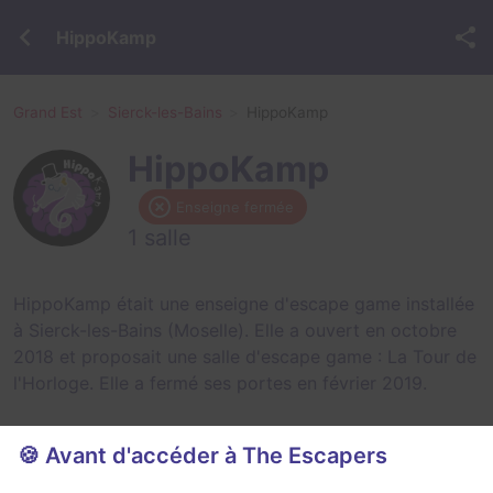
HippoKamp
Grand Est
Sierck-les-Bains
HippoKamp
HippoKamp
Enseigne fermée
1 salle
HippoKamp était une enseigne d'escape game installée
à Sierck-les-Bains (Moselle). Elle a ouvert en octobre
2018 et proposait une salle d'escape game :
La Tour de
l'Horloge
. Elle a fermé ses portes en février 2019.
🍪 Avant d'accéder à The Escapers
Salles fermées de HippoKamp