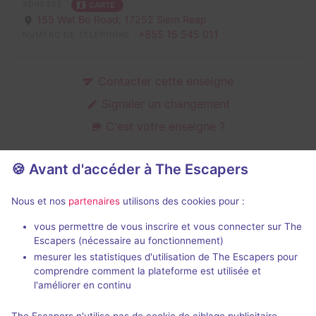
ADRESSE
CARTE
155 Wat Bo Road,
17252 Siem Reap
+855 15 545 011
NUMÉRO DE TÉLÉPHONE
Contacter cette enseigne
Signaler un changement
C'est votre enseigne ?
🍪 Avant d'accéder à The Escapers
Salles d'escape game de The
Nous et nos
partenaires
utilisons des cookies pour :
Hidden Temple
vous permettre de vous inscrire et vous connecter sur The
Escapers (nécessaire au fonctionnement)
mesurer les statistiques d'utilisation de The Escapers pour
comprendre comment la plateforme est utilisée et
l'améliorer en continu