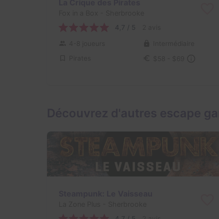
La Crique des Pirates
Fox in a Box
- Sherbrooke
4,7 / 5
2 avis
4-8 joueurs
Intermédiaire
Pirates
$58 - $69
Découvrez d'autres escape g
Steampunk: Le Vaisseau
La Zone Plus
- Sherbrooke
4,7 / 5
2 avis