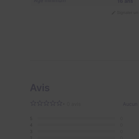
Âge minimum
16 ans
Signaler u
Avis
• 0 avis
Aucun 
5
0
4
0
3
0
2
0