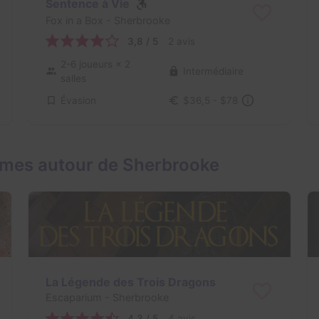
Sentence à Vie
Fox in a Box
- Sherbrooke
3,8 / 5
2 avis
2-6 joueurs
× 2
Intermédiaire
salles
Évasion
$36,5 - $78
ames autour de Sherbrooke
La Légende des Trois Dragons
Escaparium
- Sherbrooke
4,3 / 5
4 avis