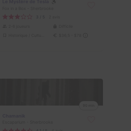
Le Mystère de Tesla
Fox in a Box
- Sherbrooke
3 / 5
2 avis
2-6 joueurs
Difficile
Historique / Culturel
$36,5 - $78
90 min
Chamanik
Escaparium
- Sherbrooke
4,1 / 5
4 avis