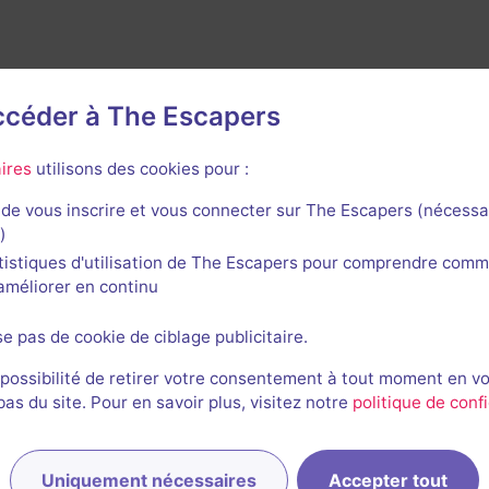
accéder à The Escapers
ires
utilisons des cookies pour :
de vous inscrire et vous connecter sur The Escapers (nécessa
nières sessions
)
tistiques d'utilisation de The Escapers pour comprendre comm
l'améliorer en continu
se pas de cookie de ciblage publicitaire.
 possibilité de retirer votre consentement à tout moment en v
s du site. Pour en savoir plus, visitez notre
politique de confi
EL
Eric et 1 autre
inconnue
Uniquement nécessaires
Accepter tout