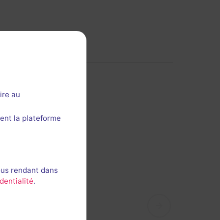
ire au
ent la plateforme
ous rendant dans
dentialité
.