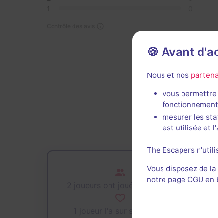
1
0
Contrôle des avis
🍪 Avant d'
Nous et nos
partena
vous permettre 
Der
fonctionnement
mesurer les sta
est utilisée et 
The Escapers n'utili
Vous disposez de la
notre page CGU en ba
2 joueurs ont joué cette salle
1 joueur l'a sur sa wishlist