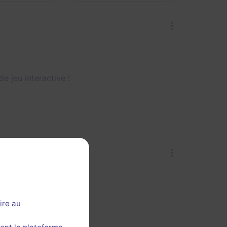
e jeu interactive !
ire au