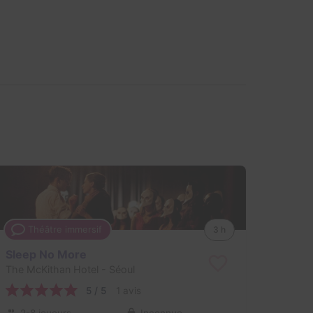
Théâtre immersif
3 h
Sleep No More
The McKithan Hotel
- Séoul
5 / 5
1 avis
2-8 joueurs
Inconnue