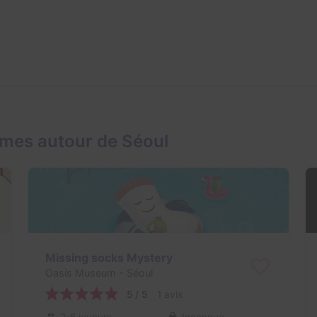
mes autour de Séoul
Missing socks Mystery
Oasis Museum
- Séoul
5 / 5
1 avis
2-6 joueurs
Inconnue