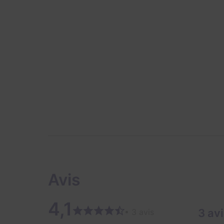
Avis
4,1
3 av
• 3 avis