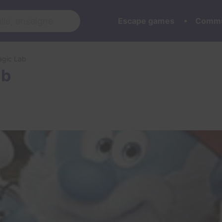
Escape games
Commu
agic Lab
ab