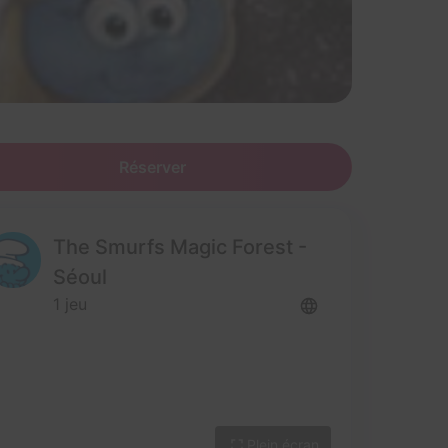
Réserver
The Smurfs Magic Forest -
Séoul
1 jeu
Plein écran