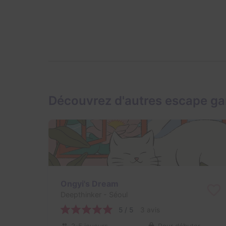
Découvrez d'autres escape ga
Ongyi's Dream
Deepthinker
- Séoul
5 / 5
3 avis
2-5 joueurs
Pour débuter