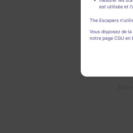
mesurer les sta
Manque
est utilisée et 
Les én
The Escapers n'utili
Décor 
Vous disposez de la
Util
notre page CGU en ba
Décor 