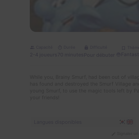
Capacité
Durée
Difficulté
Thèm
Fantast
2-4 joueurs
70 minutes
Pour débuter
While you, Brainy Smurf, had been out of villa
has found and destroyed the Smurf Village and 
young Smurf, to use the magic tools left by Pa
your friends!
Langues disponibles
Signaler u