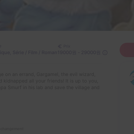
e
Prix
19000원 - 29000원
ique, Série / Film / Roman
ge on an errand, Gargamel, the evil wizard,
kidnapped all your friends! It is up to you,
pa Smurf in his lab and save the village and
n changement