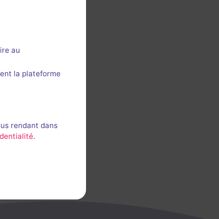
ire au
ent la plateforme
ous rendant dans
dentialité
.