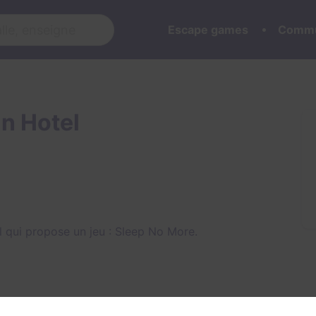
Escape games
Commu
n Hotel
 qui propose un jeu :
Sleep No More
.