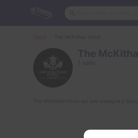
Séoul
The McKithan Hotel
The McKitha
1 salle
The McKithan Hotel est une enseigne à Séoul