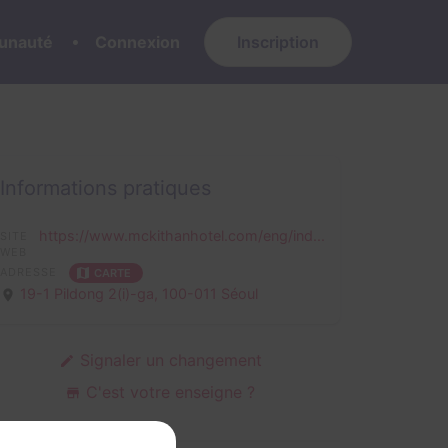
nauté
Connexion
Inscription
Informations pratiques
https://www.mckithanhotel.com/eng/ind...
SITE
WEB
ADRESSE
CARTE
19-1 Pildong 2(i)-ga,
100-011 Séoul
Signaler un changement
C'est votre enseigne ?