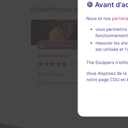
🍪 Avant d'
Expériences de théâtre imme
Nous et nos
partena
vous permettre 
fonctionnement
mesurer les sta
Théâtre immersif
3 h
est utilisée et 
Sleep No More
The Escapers n'utili
5 / 5
1 avis
Vous disposez de la
2-8 joueurs
Inconnue
notre page CGU en ba
Enquête / Mystère
Non renseigné