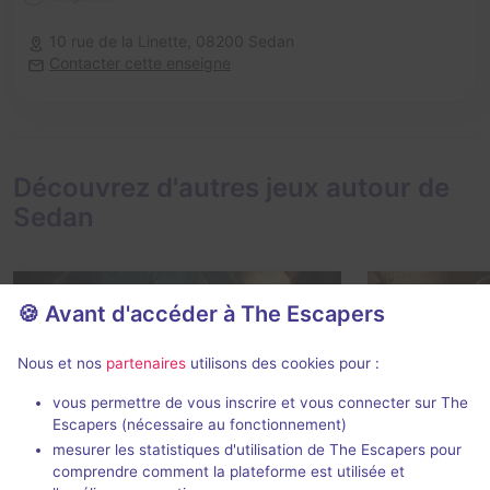
10 rue de la Linette,
08200 Sedan
Contacter cette enseigne
Découvrez d'autres jeux autour de
Sedan
🍪 Avant d'accéder à The Escapers
En extérieur
2 h 30 min
Nous et nos
partenaires
utilisons des cookies pour :
Pandore
vous permettre de vous inscrire et vous connecter sur The
Château Fort 
Aldebaran Escape Game
-
Escapers (nécessaire au fonctionnement)
Charleville-Mézières
mesurer les statistiques d'utilisation de The Escapers pour
5 / 5
1 avis
comprendre comment la plateforme est utilisée et
2 - 7