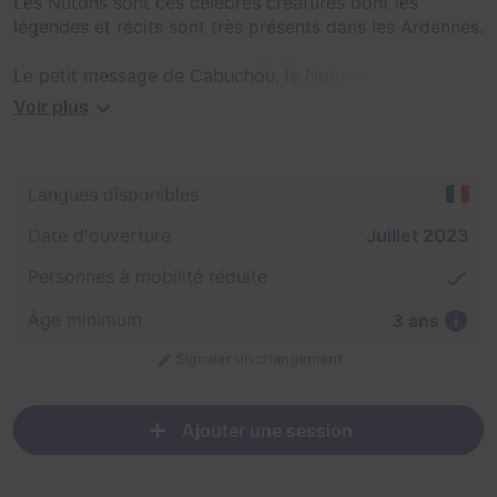
Les Nutons sont ces célèbres créatures dont les
légendes et récits sont très présents dans les Ardennes.
Le petit message de Cabuchou, le Nuton facétieux du
Fond de Givonne :
Voir plus
Chouette ! Viens me rejoindre et découvre un monde
légendaire à travers un décor de bande dessinée. Ce
Langues disponibles
parcours immersif te proposera une succession de 6
jeux exclusifs te permettant de glaner des jetons à
Date d'ouverture
Juillet 2023
échanger contre des friandises pour les plus jeunes ou
des tickets "énigmes" a remplir pour les plus âgés.
Personnes à mobilité réduite
Âge minimum
Le parcours propose 2 niveaux de difficultés (4 à 10
3 ans
ans,10 et +).
Signaler un changement
Ajouter une session