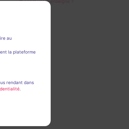
C'est votre enseigne ?
ire au
ent la plateforme
ous rendant dans
dentialité
.