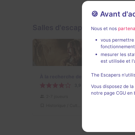
🍪 Avant d'
Salles d'escape game de Châ
Nous et nos
partena
vous permettre 
fonctionnement
mesurer les sta
est utilisée et 
The Escapers n'utili
À la recherche de l'épée perdue
3,9 / 5
4 avis
Vous disposez de la
notre page CGU en ba
2-7 joueurs
Pour débuter
Historique / Culturel
17€ - 30€