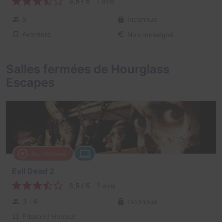
3,5 / 5
1 avis
5
Inconnue
Aventure
Non renseigné
Salles fermées de Hourglass
Escapes
Jeu terminé
Evil Dead 2
3,5 / 5
2 avis
3 - 6
Inconnue
Frisson / Horreur