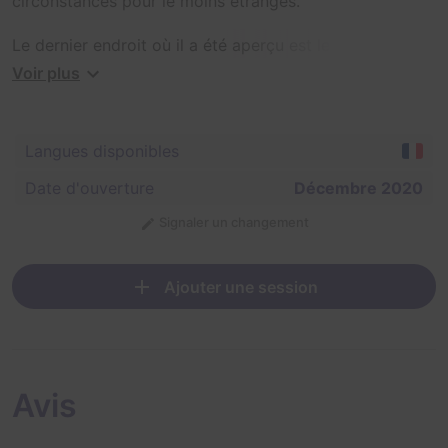
circonstances pour le moins étranges.
Le dernier endroit où il a été aperçu est le sanctuaire,
un lieu secret et atypique, où il réalisait une expérience
Voir plus
nocturne...
Saurez-vous percer les secrets de ce lieu antique, pour
Langues disponibles
comprendre ce qui se cache derrière cette disparition ?
Date d'ouverture
Décembre 2020
Signaler un changement
Ajouter une session
Avis