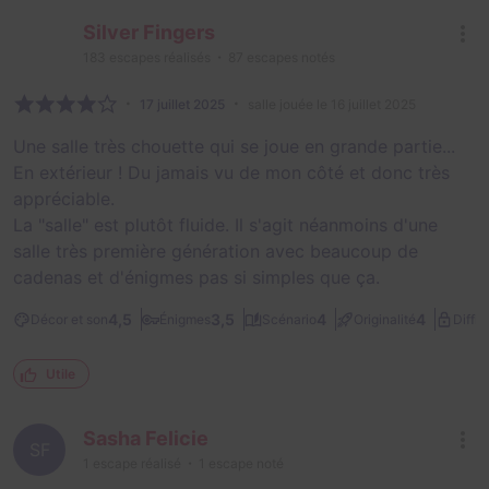
Silver Fingers
183
escapes réalisés
87
escapes notés
17 juillet 2025
salle jouée le 16 juillet 2025
Une salle très chouette qui se joue en grande partie...
En extérieur ! Du jamais vu de mon côté et donc très
appréciable.
La "salle" est plutôt fluide. Il s'agit néanmoins d'une
salle très première génération avec beaucoup de
cadenas et d'énigmes pas si simples que ça.
4,5
3,5
4
4
Décor et son
Énigmes
Scénario
Originalité
Diffic
Utile
Sasha Felicie
SF
1
escape réalisé
1
escape noté