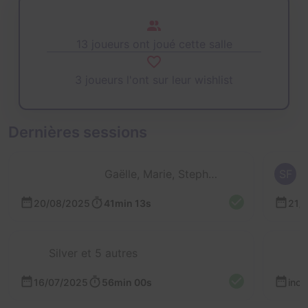
13 joueurs ont joué cette salle
3 joueurs l'ont sur leur wishlist
Dernières sessions
Gaëlle, Marie, Stephane et Noiram
SF
20/08/2025
41min 13s
21/
Silver et 5 autres
16/07/2025
56min 00s
inc