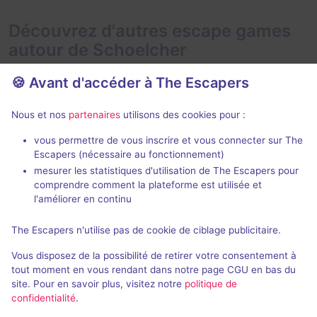
Découvrez d'autres escape games
autour de Schoelcher
🍪 Avant d'accéder à The Escapers
Nous et nos
partenaires
utilisons des cookies pour :
vous permettre de vous inscrire et vous connecter sur The
Escapers (nécessaire au fonctionnement)
Le sabre du pirate
La Dame d'H
mesurer les statistiques d'utilisation de The Escapers pour
Les secrets du temps
- Les Trois-
Les secrets d
comprendre comment la plateforme est utilisée et
Ilets
Ilets
l'améliorer en continu
5 / 5
1 avis
The Escapers n'utilise pas de cookie de ciblage publicitaire.
2 - 5
Inconnue
2 - 5
Vous disposez de la possibilité de retirer votre consentement à
Pirates
21€ - 31€
tout moment en vous rendant dans notre page CGU en bas du
site. Pour en savoir plus, visitez notre
politique de
confidentialité
.