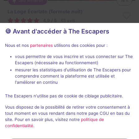
Jeu immersif
16 h
La Loge Écarlate (formule nuit)
4,9 / 5
65 avis
🍪 Avant d'accéder à The Escapers
6 - 12
Intermédiaire
Enquête / Mystère
219€
Nous et nos
partenaires
utilisons des cookies pour :
vous permettre de vous inscrire et vous connecter sur The
Escapers (nécessaire au fonctionnement)
mesurer les statistiques d'utilisation de The Escapers pour
comprendre comment la plateforme est utilisée et
l'améliorer en continu
Jeu immersif
4 h
The Escapers n'utilise pas de cookie de ciblage publicitaire.
La Loge Écarlate (formule jour)
Vous disposez de la possibilité de retirer votre consentement à
5 / 5
1 avis
tout moment en vous rendant dans notre page CGU en bas du
site. Pour en savoir plus, visitez notre
politique de
6 - 12
Intermédiaire
confidentialité
.
Enquête / Mystère
85€