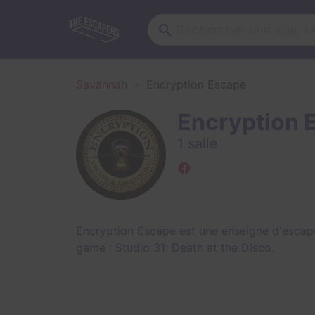
Savannah
Encryption Escape
Encryption 
1 salle
Encryption Escape est une enseigne d'escap
game :
Studio 31: Death at the Disco
.