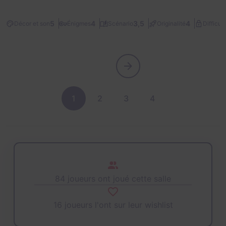
5
4
3,5
4
Décor et son
Énigmes
Scénario
Originalité
Difficult
1
2
3
4
84 joueurs ont joué cette salle
16 joueurs l'ont sur leur wishlist