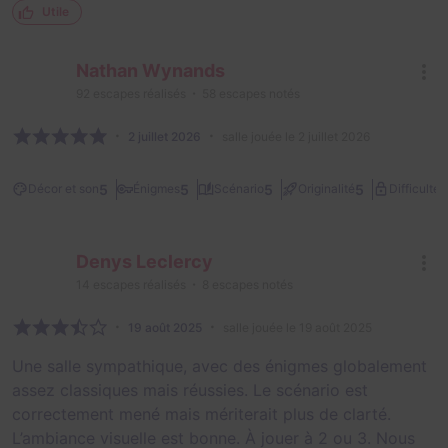
Utile
Nathan Wynands
92
escapes réalisés
58
escapes notés
2 juillet 2026
salle jouée le 2 juillet 2026
2
5
5
5
5
Décor et son
Énigmes
Scénario
Originalité
Difficulté
Denys Leclercy
14
escapes réalisés
8
escapes notés
19 août 2025
salle jouée le 19 août 2025
Une salle sympathique, avec des énigmes globalement
assez classiques mais réussies. Le scénario est
correctement mené mais mériterait plus de clarté.
L’ambiance visuelle est bonne. À jouer à 2 ou 3. Nous