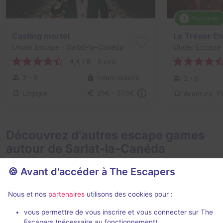
Nouveau
Casting mortel
Le Trésor En
Under Escape
- Sarlat-la-Canéda
Under Escape
4,4 / 5
9 avis
2 - 6
Intermédiaire
2 - 6
Logique
25€ - 37,5€
Découvrez d'autres escape games
autour de Sarlat-la-Canéda
🍪 Avant d'accéder à The Escapers
Nous et nos
partenaires
utilisons des cookies pour :
vous permettre de vous inscrire et vous connecter sur The
Escapers (nécessaire au fonctionnement)