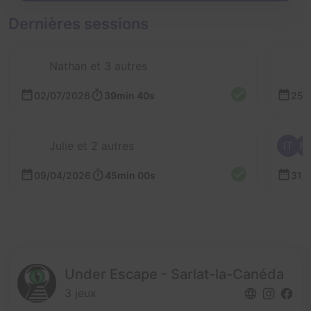
Dernières sessions
Nathan et 3 autres
02/07/2026
39min 40s
25/
Julie et 2 autres
IT
M
09/04/2026
45min 00s
31/
Under Escape - Sarlat-la-Canéda
3 jeux