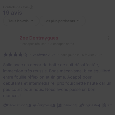
Contrôle des avis
19 avis
Zoe Dentraygues
3
escapes réalisés
3
escapes notés
25 février 2026
salle jouée le 25 février 2026
Salle avec un décor de boite de nuit désaffectée,
immersion très réussie. Bons mécanisme, bien équilibré
entre fouille réflexion et énigme. Adapté pour
débutants et intermédiaire, prix fourchette haute car un
peu court pour nous. Nous avons passé un bon
moment !
4,5
4,5
4
4
Décor et son
Énigmes
Scénario
Originalité
Diffic