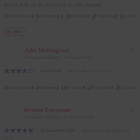
étions 4 et on se marchait un peu dessus.
4
3,5
4
3
Décor et son
Énigmes
Scénario
Originalité
Difficult
Utile
Julie Montagnon
64
escapes réalisés
2
escapes notés
9 avril 2026
salle jouée le 9 avril 2026
1
4
3
4
2
Décor et son
Énigmes
Scénario
Originalité
Difficulté
Arnaud Darroman
70
escapes réalisés
47
escapes notés
20 septembre 2025
salle jouée le 20 septembre
2025