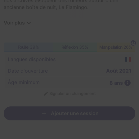
nos archives évoquent des rumeurs autour d'une
ancienne boîte de nuit, Le Flamingo.
Depuis sa fermeture, un magot y serait caché...
Voir plus
Entrez dans ces lieux, enquêtez et tentez de mettre la
main sur cette fortune, si elle existe vraiment.
Fouille
39%
Réflexion
35%
Manipulation
26%
Mais dépêchez-vous, le Flamingo doit être détruit dans
Langues disponibles
moins d'une heure...
Date d'ouverture
Août 2021
Âge minimum
8 ans
Signaler un changement
Ajouter une session