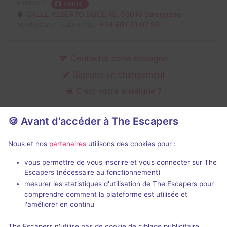
ADRESSE
CARTE
CALLE ALBERTO DUCE 15,
50018 Saragosse
+34 601 41 07 99
NUMÉRO DE TÉLÉPHONE
Contacter cette enseigne
Signaler un changement
C'est votre enseigne ?
🍪 Avant d'accéder à The Escapers
Salles d'escape game de Locked
Nous et nos
partenaires
utilisons des cookies pour :
ZGZ
vous permettre de vous inscrire et vous connecter sur The
Escapers (nécessaire au fonctionnement)
mesurer les statistiques d'utilisation de The Escapers pour
comprendre comment la plateforme est utilisée et
l'améliorer en continu
80 min
The Escapers n'utilise pas de cookie de ciblage publicitaire.