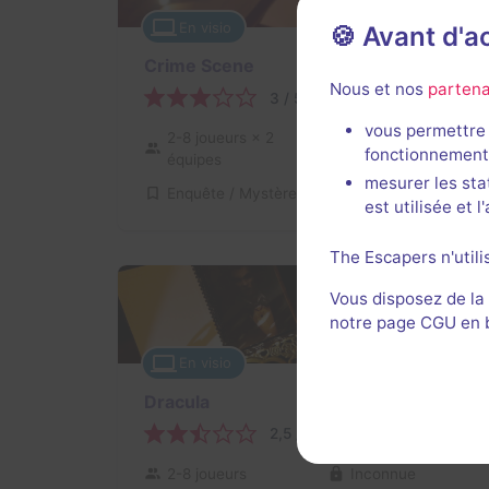
En visio
🍪 Avant d'
Crime Scene
Nous et nos
partena
3 / 5
2 avis
vous permettre 
2-8 joueurs
× 2
Inconnue
fonctionnement
équipes
mesurer les sta
Enquête / Mystère
Non renseigné
est utilisée et 
The Escapers n'utili
Vous disposez de la
notre page CGU en ba
En visio
Dracula
2,5 / 5
1 avis
2-8 joueurs
Inconnue