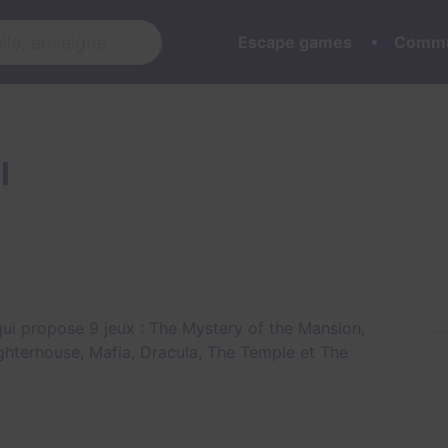
Escape games
Commu
l
ui propose 9 jeux :
The Mystery of the Mansion
,
ghterhouse
,
Mafia
,
Dracula
,
The Temple
et
The