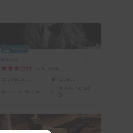
En visio
Blondie
3 / 5
1 avis
2-8 joueurs
Inconnue
49,4R$ - 197,5R$
Frisson / Horreur