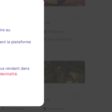
En visio
Slaughterhouse
3 / 5
1 avis
ire au
2-8 joueurs
Inconnue
Frisson / Horreur
Non renseigné
ent la plateforme
ous rendant dans
dentialité
.
En visio
The Temple
2 / 5
1 avis
2-8 joueurs
Inconnue