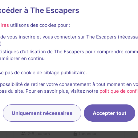
En visio
accéder à The Escapers
Mafia
ires
utilisons des cookies pour :
3 / 5
1 avis
de vous inscrire et vous connecter sur The Escapers (nécessa
2-8 joueurs
Inconnue
)
49,4R$ - 197,5R$
tistiques d'utilisation de The Escapers pour comprendre comm
Aventure
l'améliorer en continu
se pas de cookie de ciblage publicitaire.
 possibilité de retirer votre consentement à tout moment en v
s du site. Pour en savoir plus, visitez notre
politique de confi
En visio
Uniquement nécessaires
Accepter tout
The Abominable Snowman
2 / 5
1 avis
2-8 joueurs
Inconnue