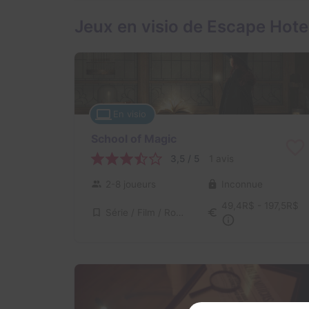
Jeux en visio de Escape Hote
En visio
School of Magic
3,5 / 5
1 avis
2-8 joueurs
Inconnue
49,4R$ - 197,5R$
Série / Film / Roman