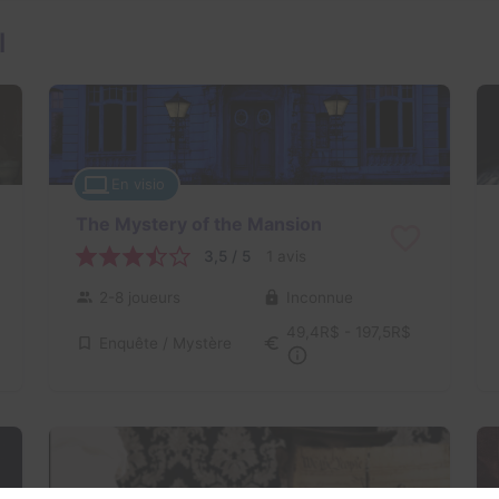
l
En visio
The Mystery of the Mansion
3,5 / 5
1 avis
2-8 joueurs
Inconnue
49,4R$ - 197,5R$
Enquête / Mystère