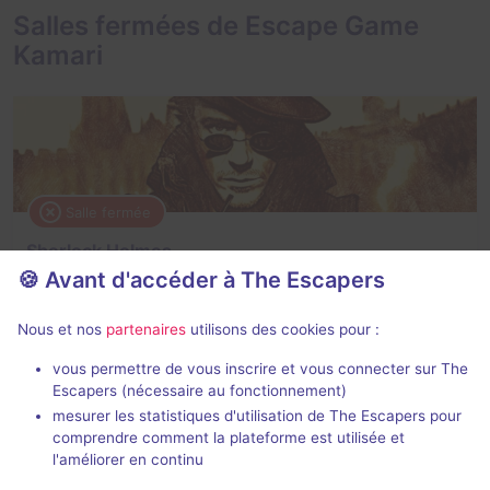
Salles fermées de Escape Game
Kamari
Salle fermée
Sherlock Holmes
🍪 Avant d'accéder à The Escapers
Aucun avis
2 - 6
Intermédiaire
Nous et nos
partenaires
utilisons des cookies pour :
Enquête / Mystère
vous permettre de vous inscrire et vous connecter sur The
Escapers (nécessaire au fonctionnement)
mesurer les statistiques d'utilisation de The Escapers pour
comprendre comment la plateforme est utilisée et
l'améliorer en continu