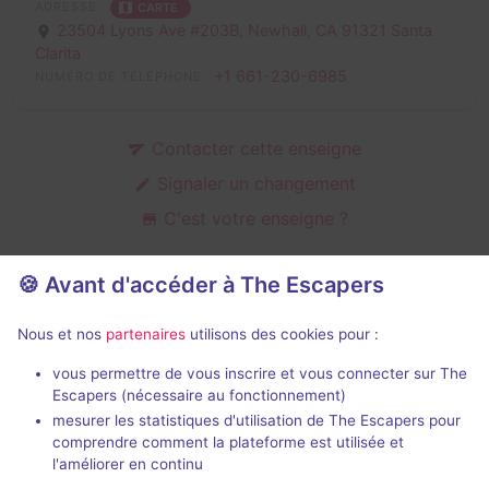
ADRESSE
CARTE
23504 Lyons Ave #203B, Newhall,
CA 91321 Santa
Clarita
+1 661-230-6985
NUMÉRO DE TÉLÉPHONE
Contacter cette enseigne
Signaler un changement
C'est votre enseigne ?
🍪 Avant d'accéder à The Escapers
Salles d'escape game de Appleseed
Nous et nos
partenaires
utilisons des cookies pour :
Avenue
vous permettre de vous inscrire et vous connecter sur The
Escapers (nécessaire au fonctionnement)
mesurer les statistiques d'utilisation de The Escapers pour
comprendre comment la plateforme est utilisée et
l'améliorer en continu