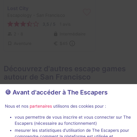
Lost City
Escapology
- San Francisco
3,5 / 5
1 avis
2 - 8
Intermédiaire
Aventure
$45
Découvrez d'autres escape games
autour de San Francisco
🍪 Avant d'accéder à The Escapers
Nous et nos
partenaires
utilisons des cookies pour :
vous permettre de vous inscrire et vous connecter sur The
Escapers (nécessaire au fonctionnement)
Escape from Alcatraz
The Attracti
mesurer les statistiques d'utilisation de The Escapers pour
Escape SF
- San Francisco
Palace Games
comprendre comment la plateforme est utilisée et