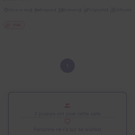
2
2
1
2
1
Décor et son
Énigmes
Scénario
Originalité
Difficulté
Utile
1
2 joueurs ont joué cette salle
Personne ne l'a sur sa wishlist