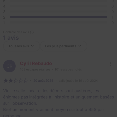
5
0
4
0
3
0
2
1
1
0
Contrôle des avis
1 avis
Cyril Rebaudo
CR
102
escapes réalisés
101
escapes notés
20 août 2024
salle jouée le 19 août 2024
Vieille salle linéaire, les décors sont austères, les
énigmes pas intégrées à l'histoire et uniquement basées
sur l'observation.
Bref un moment vraiment moyen surtout à 45$ par
personne ...