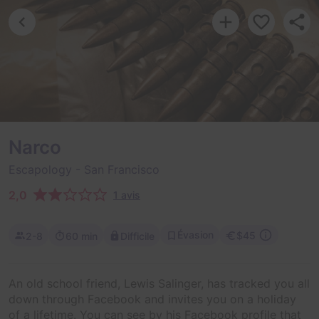
Narco
Escapology
- San Francisco
2,0
1 avis
Évasion
$45
2-8
60 min
Difficile
An old school friend, Lewis Salinger, has tracked you all
down through Facebook and invites you on a holiday
of a lifetime. You can see by his Facebook profile that