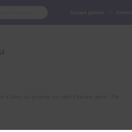
Escape games
Commu
u
e à Salou qui propose une salle d'escape game :
The