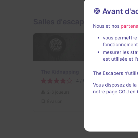
🍪 Avant d'
Salles d'escape game de Esc
Nous et nos
partena
vous permettre 
fonctionnement
mesurer les sta
est utilisée et 
The Kidnapping
The Escapers n'utili
4 / 5
2 avis
Vous disposez de la
notre page CGU en ba
2-6 joueurs
Intermédiaire
Évasion
13€ - 25€