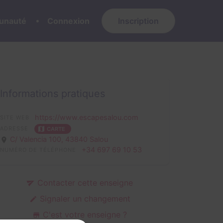
nauté
Connexion
Inscription
Informations pratiques
https://www.escapesalou.com
SITE WEB
ADRESSE
CARTE
C/ Valencia 100,
43840 Salou
+34 697 69 10 53
NUMÉRO DE TÉLÉPHONE
Contacter cette enseigne
Signaler un changement
C'est votre enseigne ?