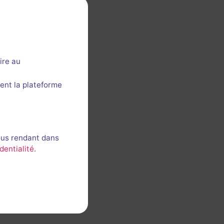
ire au
ent la plateforme
ous rendant dans
dentialité
.