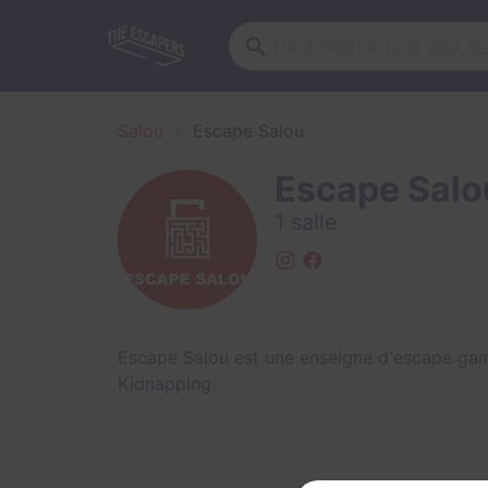
Salou
Escape Salou
Escape Salo
1 salle
Escape Salou est une enseigne d'escape gam
Kidnapping
.