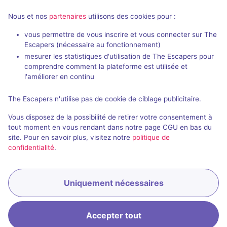
Nous et nos
partenaires
utilisons des cookies pour :
Salles fermées de Escape Game
Mont-Blanc
vous permettre de vous inscrire et vous connecter sur The
Escapers (nécessaire au fonctionnement)
mesurer les statistiques d'utilisation de The Escapers pour
comprendre comment la plateforme est utilisée et
l'améliorer en continu
The Escapers n'utilise pas de cookie de ciblage publicitaire.
Salle fermée
Vous disposez de la possibilité de retirer votre consentement à
Louis Mandrin
tout moment en vous rendant dans notre page CGU en bas du
site. Pour en savoir plus, visitez notre
politique de
Aucun avis
confidentialité
.
3 - 8
Inconnue
Historique / Culturel
Uniquement nécessaires
Accepter tout