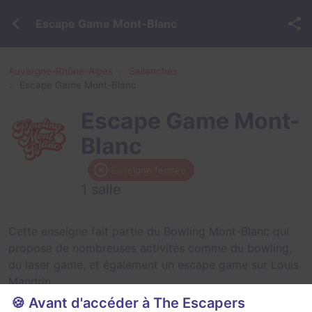
Escape Game Mont-Blanc
Auvergne-Rhône-Alpes
Sallanches
Escape Game Mont-Blanc
Escape Game Mont-
Blanc
Enseigne fermée
1 salle
Cette enseigne fait partie du Bowling Mont-Blanc qui
propose de nombreuses activités comme du bowling,
du laser game, et également un escape game sur Louis
Mandrin.
🍪 Avant d'accéder à The Escapers