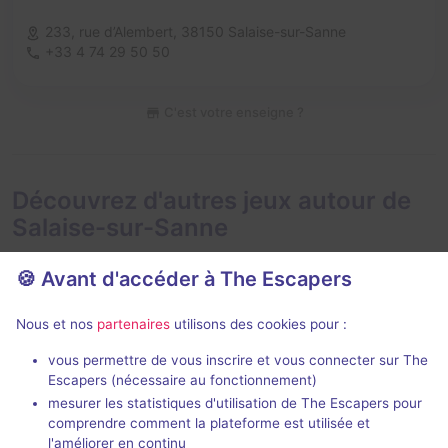
233, rue d’Alembert,
38150 Salaise-sur-Sanne
+33 4 74 29 50 50
C'est votre enseigne ?
Découvrez d'autres jeux autour de
Salaise-sur-Sanne
🍪 Avant d'accéder à The Escapers
Nous et nos
partenaires
utilisons des cookies pour :
vous permettre de vous inscrire et vous connecter sur The
Escapers (nécessaire au fonctionnement)
La cité souterraine d'Humpalaba
mesurer les statistiques d'utilisation de The Escapers pour
comprendre comment la plateforme est utilisée et
100 Issues
- Annonay
La Grande Éva
l'améliorer en continu