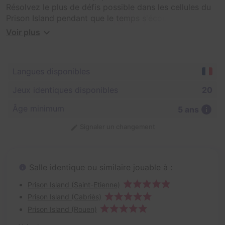
Résolvez le plus de défis possible dans les cellules du
Prison Island pendant que le temps s'écoule.
Chaque cellule est classée par difficulté (tactique,
Voir plus
physique, technicité) et vaut un nombre de points
différent.
Langues disponibles
Le but de votre mission sera d'affronter les épreuves
de Prison Island pour espérer triompher !
Jeux identiques disponibles
20
Une immersion totale où vous serez plongés dans un
Âge minimum
5 ans
milieu carcéral où chacune des cellules à son propre
Signaler un changement
défi qu'il faudra résoudre dans un temps imparti. Des
énigmes adaptées à tous les niveaux où vos cinq sens
et parfois même votre 6ème sens seront requis.
Salle identique ou similaire jouable à :
Prison Island (Saint-Etienne)
Prison Island (Cabriès)
Prison Island (Rouen)