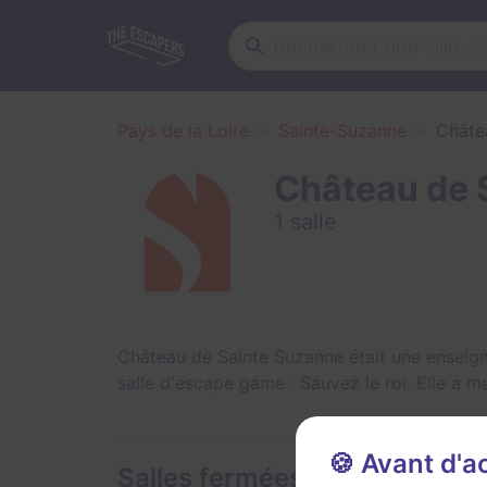
Pays de la Loire
Sainte-Suzanne
Châte
Château de 
1 salle
Château de Sainte Suzanne était une enseign
salle d'escape game :
Sauvez le roi
. Elle a 
🍪 Avant d'
Salles fermées et évènement