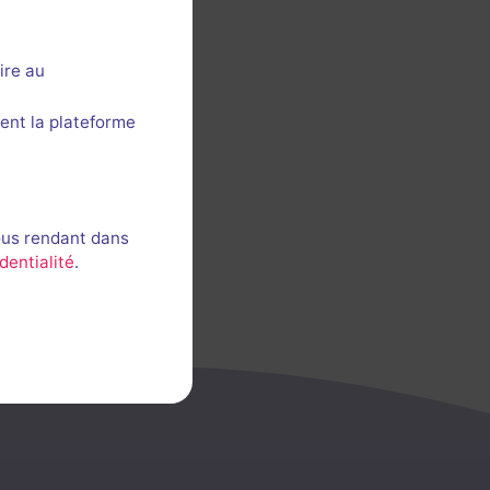
ire au
ent la plateforme
ous rendant dans
dentialité
.