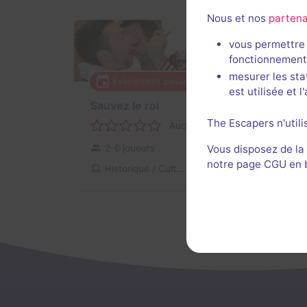
Nous et nos
partena
vous permettre 
fonctionnement
mesurer les sta
Évènement passé
90 min
est utilisée et 
Sauvez le roi
The Escapers n'utili
Aucun avis
2-6 joueurs
Inconnue
Vous disposez de la
notre page CGU en ba
Historique / Culturel