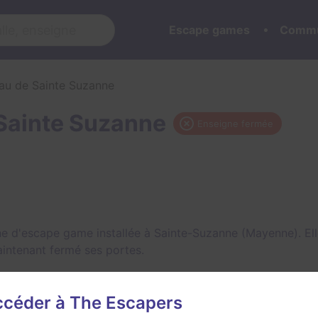
Escape games
Commu
au de Sainte Suzanne
Sainte Suzanne
Enseigne fermée
e d'escape game installée à Sainte-Suzanne (Mayenne). Elle
maintenant fermé ses portes.
accéder à The Escapers
s passés de Château de Sainte Suzan