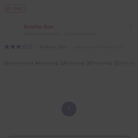
Utile
Amélie Bon
688
escapes réalisés
678
escapes notés
19 février 2023
salle jouée le 19 février 2023
1
3
3
4
3
Décor et son
Énigmes
Scénario
Originalité
Difficulté
1