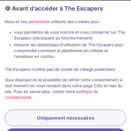
🍪 Avant d'accéder à The Escapers
Nous et nos
partenaires
utilisons des cookies pour :
70 min
vous permettre de vous inscrire et vous connecter sur The
Escapers (nécessaire au fonctionnement)
Cloacas
Izurun
mesurer les statistiques d'utilisation de The Escapers pour
Escape Room San Sebastián
-
Escape Room 
comprendre comment la plateforme est utilisée et
Saint-Sébastien
Saint-Sébastie
l'améliorer en continu
2,8 / 5
3 avis
The Escapers n'utilise pas de cookie de ciblage publicitaire.
2 - 5
Inconnue
2 - 5
Vous disposez de la possibilité de retirer votre consentement à
Cambriolage
Non renseigné
tout moment en vous rendant dans notre page CGU en bas du
site. Pour en savoir plus, visitez notre
politique de
confidentialité
.
Uniquement nécessaires