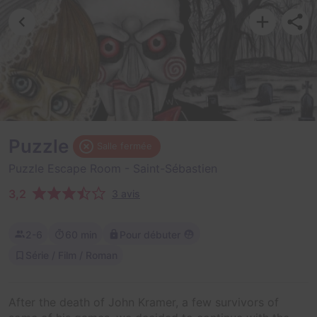
Puzzle
Salle fermée
Puzzle Escape Room
- Saint-Sébastien
3,2
3 avis
2-6
60 min
Pour débuter
Série / Film / Roman
After the death of John Kramer, a few survivors of