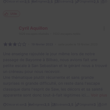
3,5
3,5
3
2,5
Décor et son
Énigmes
Scénario
Originalité
Dif
Utile
Cyril Aquillon
1629
escapes réalisés
1532
escapes notés
19 février 2023
salle jouée le 19 février 2023
Une enseigne rajoutée le jour même lors de notre
passage de Bayonne à Bilbao, nous avions fait une
petite escale à San Sebastian et le gérant nous a trouvé
un créneau pour nous recevoir.
Une thématique plutôt récurrente et sans grande
surprises ni grande difficulté, on reste dans l'escape
classique dans l'esprit de Saw, les décors et sa saleté
apparente sont donc tout-à-fait légitimes ici....
Voir plus
3
3,5
3,5
3
Décor et son
Énigmes
Scénario
Originalité
Diffic