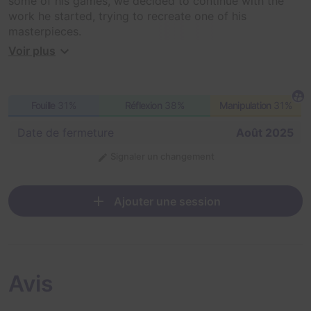
some of his games, we decided to continue with the
work he started, trying to recreate one of his
masterpieces.
Voir plus
Do you also want to try to survive one of his games?
Fouille
31%
Réflexion
38%
Manipulation
31%
Date de fermeture
Août 2025
Signaler un changement
Ajouter une session
Avis