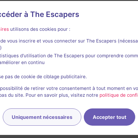
accéder à The Escapers
 énigmes de Vissery
ires
utilisons des cookies pour :
de vous inscrire et vous connecter sur The Escapers (nécessa
)
tistiques d'utilisation de The Escapers pour comprendre comm
l'améliorer en continu
se pas de cookie de ciblage publicitaire.
Le secret de Henri Dupuis
4,1 / 5
4 avis
 possibilité de retirer votre consentement à tout moment en v
s du site. Pour en savoir plus, visitez notre
politique de confi
2-7 joueurs
Intermédiaire
Enquête / Mystère
15€ - 32,5€
Uniquement nécessaires
Accepter tout