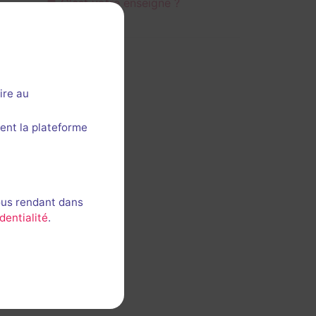
C'est votre enseigne ?
ire au
ent la plateforme
ous rendant dans
dentialité
.