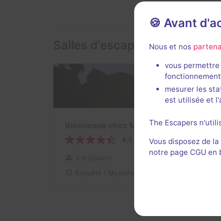
🍪 Avant d'
Salles d'escape game de Les
Nous et nos
partena
vous permettre 
fonctionnement
mesurer les sta
est utilisée et 
The Escapers n'utili
Bienvenue chez Marie Groët
4,5 / 5
3 avis
Vous disposez de la
notre page CGU en ba
2-6 joueurs
Intermédiaire
Enquête / Mystère
17€ - 32,5€