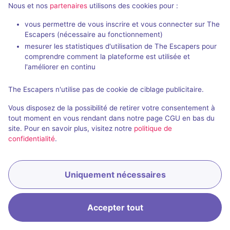
passés de Ville de Saint-Mandé
Nous et nos
partenaires
utilisons des cookies pour :
vous permettre de vous inscrire et vous connecter sur The
Escapers (nécessaire au fonctionnement)
mesurer les statistiques d'utilisation de The Escapers pour
comprendre comment la plateforme est utilisée et
l'améliorer en continu
Évènement passé
2 h
The Escapers n'utilise pas de cookie de ciblage publicitaire.
Le film inachevé d'Alice Guy
Vous disposez de la possibilité de retirer votre consentement à
Aucun avis
tout moment en vous rendant dans notre page CGU en bas du
2 - 6
Inconnue
site. Pour en savoir plus, visitez notre
politique de
confidentialité
.
Historique / Culturel
Uniquement nécessaires
Accepter tout
Accueil
Recherche
Connexion
Menu