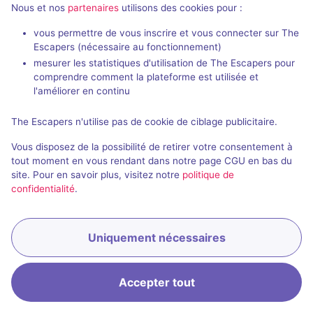
Salles fermées et évènements
Nous et nos
partenaires
utilisons des cookies pour :
passés de IGN
vous permettre de vous inscrire et vous connecter sur The
Escapers (nécessaire au fonctionnement)
mesurer les statistiques d'utilisation de The Escapers pour
comprendre comment la plateforme est utilisée et
l'améliorer en continu
Évènement passé
The Escapers n'utilise pas de cookie de ciblage publicitaire.
À la recherche des légendes perdues
Vous disposez de la possibilité de retirer votre consentement à
tout moment en vous rendant dans notre page CGU en bas du
Aucun avis
site. Pour en savoir plus, visitez notre
politique de
confidentialité
.
5 - 7
× 4 salles
Inconnue
Enquête / Mystère
Uniquement nécessaires
Accepter tout
Accueil
Recherche
Connexion
Menu