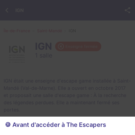
IGN
Île-de-France
Saint-Mandé
IGN
IGN
Enseigne fermée
1 salle
IGN était une enseigne d'escape game installée à Saint-
Mandé (Val-de-Marne). Elle a ouvert en octobre 2017
et proposait une salle d'escape game :
À la recherche
des légendes perdues
. Elle a maintenant fermé ses
portes.
🍪 Avant d'accéder à The Escapers