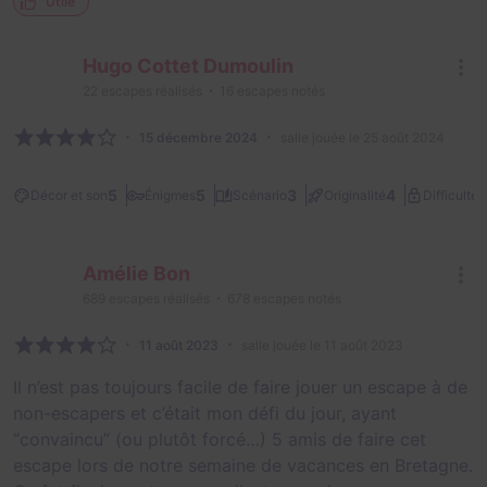
Utile
Hugo Cottet Dumoulin
22
escapes réalisés
16
escapes notés
15 décembre 2024
salle jouée le 25 août 2024
3
5
5
3
4
Décor et son
Énigmes
Scénario
Originalité
Difficulté
Amélie Bon
689
escapes réalisés
678
escapes notés
11 août 2023
salle jouée le 11 août 2023
Il n’est pas toujours facile de faire jouer un escape à de
non-escapers et c’était mon défi du jour, ayant
“convaincu” (ou plutôt forcé…) 5 amis de faire cet
escape lors de notre semaine de vacances en Bretagne.