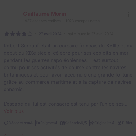
Guillaume Morin
1937
escapes réalisés
1923
escapes notés
27 avril 2024
salle jouée le 27 avril 2024
Robert Surcouf était un corsaire français du XVIIIe et du
début du XIXe siècle, célèbre pour ses exploits en mer
pendant les guerres napoléoniennes. Il est surtout
connu pour ses activités de course contre les navires
britanniques et pour avoir accumulé une grande fortune
grâce au commerce maritime et à la capture de navires
ennemis.
L’escape qui lui est consacré est tenu par l’un de ses...
Voir plus
4
4
4,5
4
Décor et son
Énigmes
Scénario
Originalité
Difficult