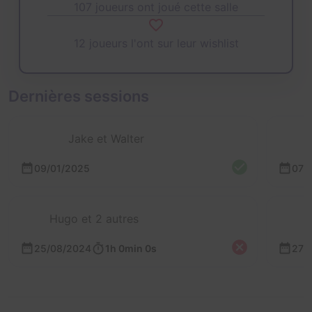
107 joueurs ont joué cette salle
12 joueurs l'ont sur leur wishlist
Dernières sessions
Jake et Walter
.
09/01/2025
07/
Hugo et 2 autres
25/08/2024
1h 0min 0s
27/