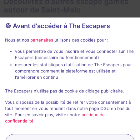
Découvrez d'autres escape games
autour de Saint-Malo
🍪 Avant d'accéder à The Escapers
Nous et nos
partenaires
utilisons des cookies pour :
En extérieur
En extéri
2 h
vous permettre de vous inscrire et vous connecter sur The
Escapers (nécessaire au fonctionnement)
Héros de l'Ombre
Dans le Sill
mesurer les statistiques d'utilisation de The Escapers pour
Eskap
Escape the Cit
comprendre comment la plateforme est utilisée et
4,8 / 5
6 avis
l'améliorer en continu
2 - 6
× 4
2 - 6
Pour débuter
The Escapers n'utilise pas de cookie de ciblage publicitaire.
équipes
Pirates
Enquête / Mystère
9,9€ - 14,9€
Vous disposez de la possibilité de retirer votre consentement à
tout moment en vous rendant dans notre page CGU en bas du
site. Pour en savoir plus, visitez notre
politique de
confidentialité
.