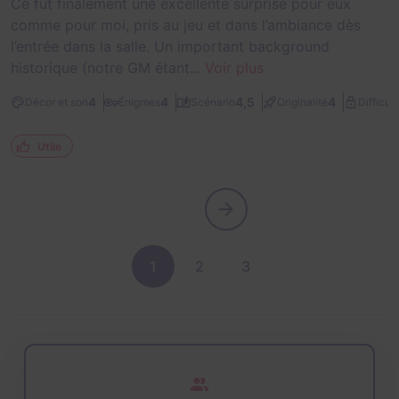
Ce fut finalement une excellente surprise pour eux
comme pour moi, pris au jeu et dans l’ambiance dès
l’entrée dans la salle. Un important background
historique (notre GM étant...
Voir plus
4
4
4,5
4
Décor et son
Énigmes
Scénario
Originalité
Difficult
Utile
1
2
3