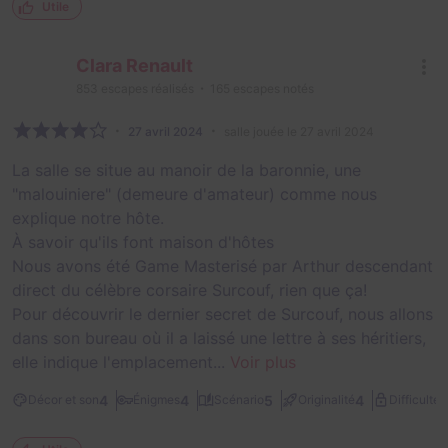
Utile
Clara Renault
853
escapes réalisés
165
escapes notés
27 avril 2024
salle jouée le 27 avril 2024
La salle se situe au manoir de la baronnie, une
"malouiniere" (demeure d'amateur) comme nous
explique notre hôte.
À savoir qu'ils font maison d'hôtes
Nous avons été Game Masterisé par Arthur descendant
direct du célèbre corsaire Surcouf, rien que ça!
Pour découvrir le dernier secret de Surcouf, nous allons
dans son bureau où il a laissé une lettre à ses héritiers,
elle indique l'emplacement...
Voir plus
2
4
4
5
4
Décor et son
Énigmes
Scénario
Originalité
Difficulté