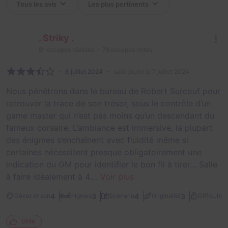
. Striky .
81
escapes réalisés
79
escapes notés
8 juillet 2024
salle jouée le 7 juillet 2024
Nous pénétrons dans le bureau de Robert Surcouf pour
retrouver la trace de son trésor, sous le contrôle d’un
game master qui n’est pas moins qu’un descendant du
fameux corsaire. L’ambiance est immersive, la plupart
des énigmes s’enchaînent avec fluidité même si
certaines nécessitent presque obligatoirement une
indication du GM pour identifier le bon fil à tirer… Salle
à faire idéalement à 4....
Voir plus
2
4
3
4
3
Décor et son
Énigmes
Scénario
Originalité
Difficulté
Utile