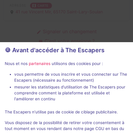
ADRESSE
CARTE
41 rue Vincent Mir,
65170 Saint-Lary-Soulan
Signaler un changement
C'est votre enseigne ?
🍪 Avant d'accéder à The Escapers
Nous et nos
partenaires
utilisons des cookies pour :
Salles fermées et évènements
passés de Maison du Patrimoine
vous permettre de vous inscrire et vous connecter sur The
Escapers (nécessaire au fonctionnement)
mesurer les statistiques d'utilisation de The Escapers pour
comprendre comment la plateforme est utilisée et
l'améliorer en continu
The Escapers n'utilise pas de cookie de ciblage publicitaire.
Évènement passé
Vous disposez de la possibilité de retirer votre consentement à
L'Énigmatique Contrebandier
tout moment en vous rendant dans notre page CGU en bas du