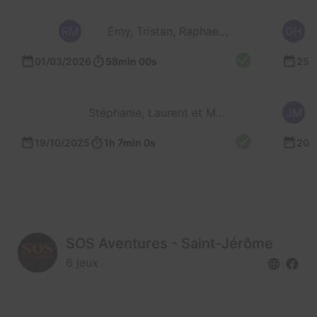
RM
Emy, Tristan, Raphael et Elise
GH
01/03/2026
58min 00s
25/
Stéphanie, Laurent et Mathieu
JM
19/10/2025
1h 7min 0s
20/
SOS Aventures - Saint-Jérôme
6 jeux