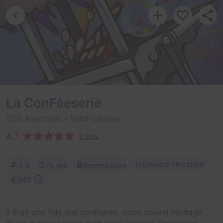
La ConFéeserie
SOS Aventures
- Saint-Jérôme
4,7
3 avis
Enquête / Mystère
3-6
75 min
Intermédiaire
$42
Il était une fois une confiserie, votre nouvel héritage
d'une curieuse tante dont vous ignoriez l'existence.