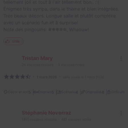
tellement joli et tout à l'air tellement bon.. :'(
Énigmes très sympa, dans le thème et bien intégrées.
Très beaux décors. Longue salle et plutôt complexe
avec un scénario fun et à surprise!
Note des pingouins: ❄❄❄❄❄, Whaouw!
Utile
Tristan Mary
24
escapes réalisés
3
escapes notés
1 mars 2026
salle jouée le 1 mars 2026
2
5
5
4
4
Décor et son
Énigmes
Scénario
Originalité
Difficulté
Stéphanie Noverraz
1891
escapes réalisés
481
escapes notés