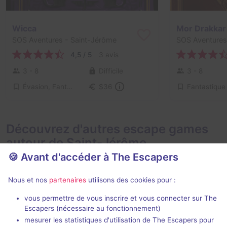
Wicca
Mor Drakkar
SOS Aventures
- Saint-Jérôme
SOS Aventures
4,5 / 5
3 avis
3 - 8
Difficile
3 - 8
Évasion, Fantastique
Fantastique
$36
Découvrez d'autres escape games
autour de Saint-Jérôme
🍪 Avant d'accéder à The Escapers
Nous et nos
partenaires
utilisons des cookies pour :
vous permettre de vous inscrire et vous connecter sur The
Escapers (nécessaire au fonctionnement)
mesurer les statistiques d'utilisation de The Escapers pour
Le désastre de Londres
L'archéolog