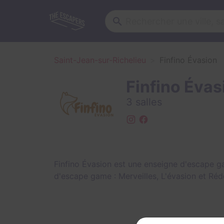
Saint-Jean-sur-Richelieu
Finfino Évasion
Finfino Évas
3 salles
Finfino Évasion est une enseigne d'escape g
d'escape game :
Merveilles
,
L'évasion
et
Réd