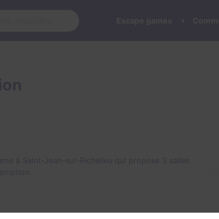
Escape games
Commu
ion
ame à Saint-Jean-sur-Richelieu qui propose 3 salles
emption
.