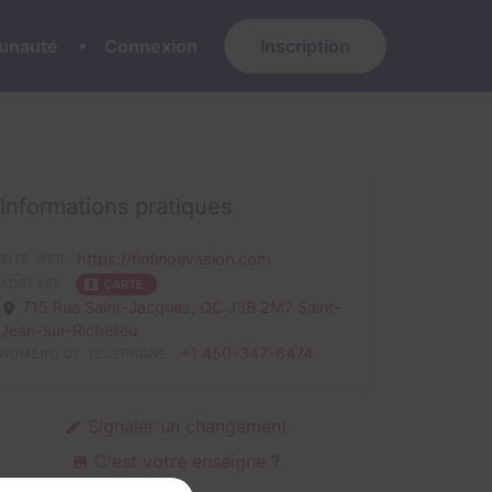
nauté
Connexion
Inscription
Informations pratiques
https://finfinoevasion.com
SITE WEB
ADRESSE
CARTE
715 Rue Saint-Jacques,
QC J3B 2M7 Saint-
Jean-sur-Richelieu
+1 450-347-6474
NUMÉRO DE TÉLÉPHONE
Signaler un changement
C'est votre enseigne ?