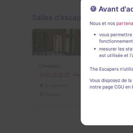
🍪 Avant d'
Salles d'escape game de Finf
Nous et nos
partena
vous permettre 
fonctionnement
mesurer les sta
est utilisée et 
L'évasion
The Escapers n'utili
Aucun avis
Vous disposez de la
2-6 joueurs
Pour débuter
notre page CGU en ba
Évasion
$32