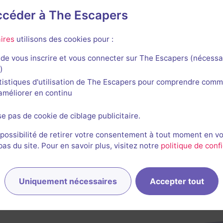
accéder à The Escapers
ino Évasion
ires
utilisons des cookies pour :
de vous inscrire et vous connecter sur The Escapers (nécessa
)
tistiques d'utilisation de The Escapers pour comprendre comm
l'améliorer en continu
Merveilles
se pas de cookie de ciblage publicitaire.
Aucun avis
 possibilité de retirer votre consentement à tout moment en v
2-6 joueurs
Intermédiaire
s du site. Pour en savoir plus, visitez notre
politique de confi
Aventure
$32
Uniquement nécessaires
Accepter tout