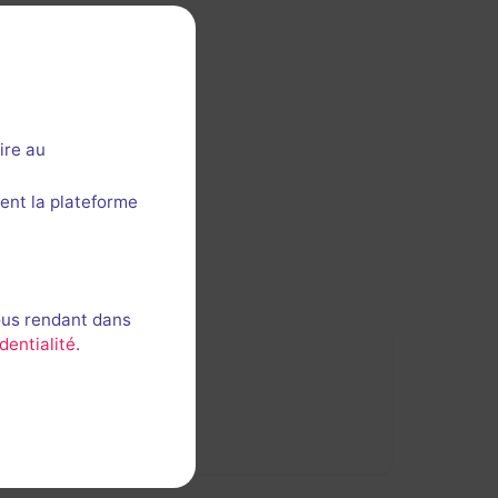
ire au
ent la plateforme
ous rendant dans
dentialité
.
de
Saint-Evarzec
.