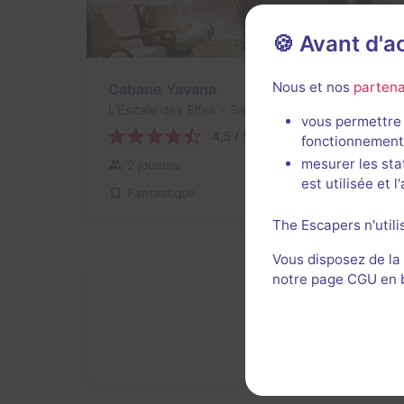
🍪 Avant d'
80 min
Nous et nos
partena
Cabane Yavana
L'Escale des Elfes
- Saint-Evarzec
vous permettre 
4,5 / 5
1 avis
fonctionnement
mesurer les sta
2 joueurs
Inconnue
est utilisée et 
Fantastique
89,5€ - 104,5€
The Escapers n'utili
Vous disposez de la
notre page CGU en ba
13
autres salles