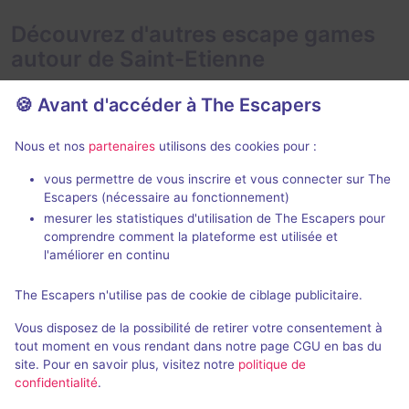
Découvrez d'autres escape games
autour de Saint-Etienne
🍪 Avant d'accéder à The Escapers
Nous et nos
partenaires
utilisons des cookies pour :
En extérieur
2 h
vous permettre de vous inscrire et vous connecter sur The
Escapers (nécessaire au fonctionnement)
La Disparition
Le Trésor de
mesurer les statistiques d'utilisation de The Escapers pour
1909 Escape 
Eskap
comprendre comment la plateforme est utilisée et
Etienne
4,3 / 5
33 avis
l'améliorer en continu
2 - 6
× 4
Pour débuter
The Escapers n'utilise pas de cookie de ciblage publicitaire.
2 - 6
équipes
Cambriolag
Vous disposez de la possibilité de retirer votre consentement à
Enquête / Mystère
9,9€ - 14,9€
tout moment en vous rendant dans notre page CGU en bas du
site. Pour en savoir plus, visitez notre
politique de
confidentialité
.