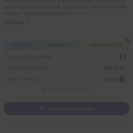
persuadé(e)s que cette ère culturelle exceptionnelle a
vu son déclin arriver avec l'expansion d'Internet et des
réseaux. Mais une solution s'offre à vous quand vous
découvrez une curieuse machine à voyager dans le
Voir plus
temps. Après quelques recherches, vous parvenez à
identifier le où, le quand et le comment. Votre plan :
retourner dans les années 90' et diffuser à très grande
Fouille
28%
Réflexion
37%
Manipulation
35%
échelle le fameux bug de l'an 2000 pour que la culture
que vous appréciez tant perdure dans le temps.
Langues disponibles
Date d'ouverture
Mai 2022
Âge minimum
10 ans
Signaler un changement
Ajouter une session