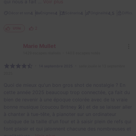
qui nous a fait ...
Voir plus
4
4
4
4,5
Décor et son
Énigmes
Scénario
Originalité
Difficult
2
Utile
Marie Mullet
1429
escapes réalisés
1403
escapes notés
14 septembre 2025
salle jouée le 13 septembre
2025
Quoi de mieux qu'un bon gros shot de nostalgie ? En
cette année 2025 beaucoup trop connectée, ça fait du
bien de revenir à une époque colorée avec de la vraie
bonne musique (coucou Britney 🎤) et de se laisser aller
à chanter à tue-tête, à pianoter sur un ordinateur
cubique de la taille d'un four et à saisir plein de refs qui
font plaisir et qui jalonnent chacune des nombreuses et