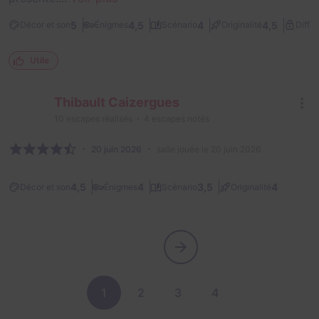
5
4,5
4
4,5
Décor et son
Énigmes
Scénario
Originalité
Diffic
Utile
Thibault Caizergues
10
escapes réalisés
4
escapes notés
20 juin 2026
salle jouée le 20 juin 2026
4,5
4
3,5
4
Décor et son
Énigmes
Scénario
Originalité
1
2
3
4