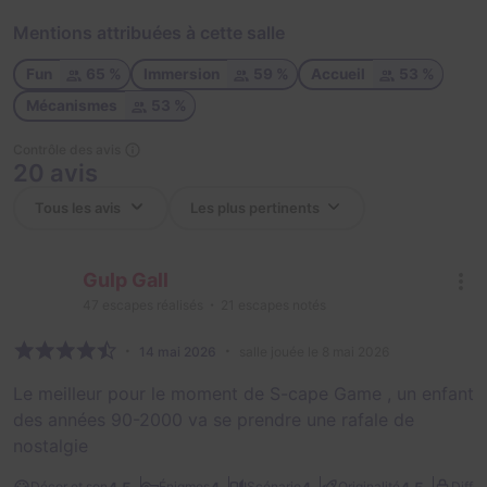
Mentions attribuées à cette salle
Fun
65 %
Immersion
59 %
Accueil
53 %
Mécanismes
53 %
Contrôle des avis
20 avis
Gulp Gall
47
escapes réalisés
21
escapes notés
14 mai 2026
salle jouée le 8 mai 2026
Le meilleur pour le moment de S-cape Game , un enfant
des années 90-2000 va se prendre une rafale de
nostalgie
Décor et son
Énigmes
Scénario
Originalité
Diffic