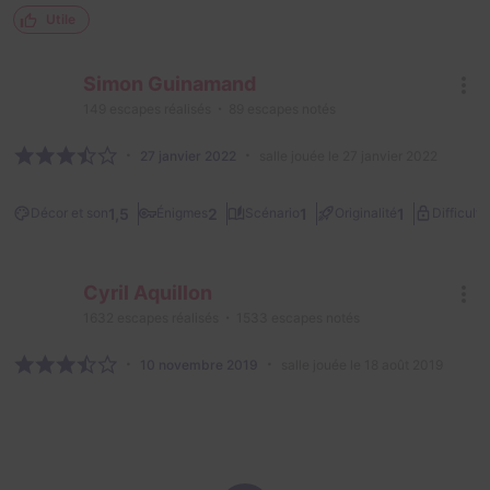
Utile
Simon Guinamand
149
escapes réalisés
89
escapes notés
27 janvier 2022
salle jouée le 27 janvier 2022
1,5
2
1
1
Décor et son
Énigmes
Scénario
Originalité
Difficulté
Cyril Aquillon
1632
escapes réalisés
1533
escapes notés
10 novembre 2019
salle jouée le 18 août 2019