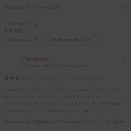
1,5
Originalité, effet waouh
Contrôle des avis
3 avis
Florian Da
72
escapes réalisés
70
escapes notés
5 août 2021
salle jouée le 5 août 2021
Bon accueil, escape correct. Les énigmes sont assez
classique. Les décors sont correct mais pas
transcendant. Gros bémol sur du matériel électronique
défectueux et des cadenas trop fragiles.
3
3
4,5
2
Décor et son
Énigmes
Scénario
Originalité
Difficult