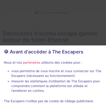
C'est votre enseigne ?
Découvrez d'autres escape games
autour de Saint-Etienne
🍪 Avant d'accéder à The Escapers
Nous et nos
partenaires
utilisons des cookies pour :
En extérieur
2 h
vous permettre de vous inscrire et vous connecter sur The
Escapers (nécessaire au fonctionnement)
La Disparition
Le Trésor de
mesurer les statistiques d'utilisation de The Escapers pour
1909 Escape 
Eskap
comprendre comment la plateforme est utilisée et
Etienne
4,3 / 5
34 avis
l'améliorer en continu
2 - 6
× 4
Pour débuter
The Escapers n'utilise pas de cookie de ciblage publicitaire.
2 - 6
équipes