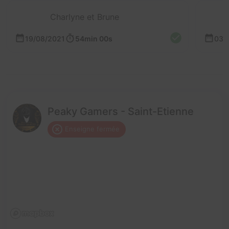
Charlyne et Brune
A
19/08/2021
54min 00s
03/
Peaky Gamers - Saint-Etienne
Enseigne fermée