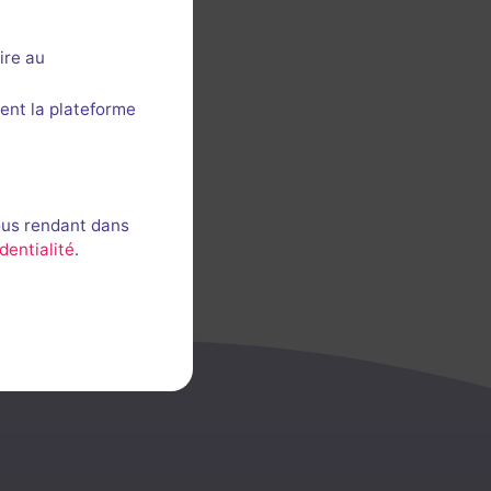
ire au
ent la plateforme
ous rendant dans
dentialité
.