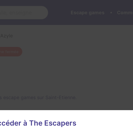
Escape games
Commu
'Azyle
ne fermée
s escape games sur Saint-Etienne.
accéder à The Escapers