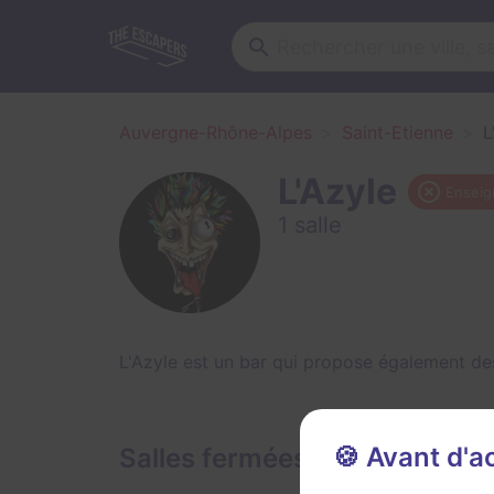
Auvergne-Rhône-Alpes
Saint-Etienne
L
L'Azyle
Enseig
1 salle
L'Azyle est un bar qui propose également de
🍪 Avant d'
Salles fermées de L'Azyle