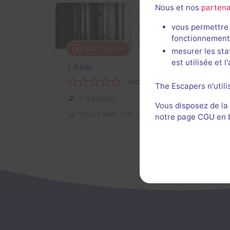
Nous et nos
partena
vous permettre 
fonctionnement
Salle fermée
mesurer les sta
est utilisée et 
L'Asile
Aucun avis
The Escapers n'utili
2-6 joueurs
Difficile
Vous disposez de la
Virus / Asile / Hôpital
notre page CGU en ba