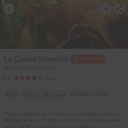
La Cuvée interdite
Salle fermée
Redscape
- Saint-Emilion
4,0
1 avis
Enquête / Mystère
4-6
60 min
Inconnue
Plongez dans les secrets les plus inavouables d'un
château familial... Et tentez de vous en échapper avant
que la vérité ne mette votre vie en danger !