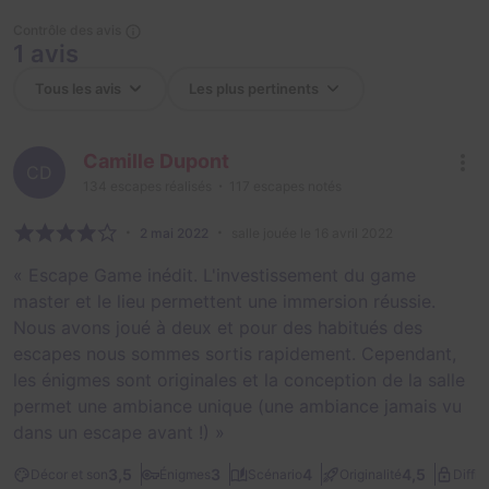
Contrôle des avis
1 avis
Camille Dupont
CD
134
escapes réalisés
117
escapes notés
2 mai 2022
salle jouée le 16 avril 2022
« Escape Game inédit. L'investissement du game
master et le lieu permettent une immersion réussie.
Nous avons joué à deux et pour des habitués des
escapes nous sommes sortis rapidement. Cependant,
les énigmes sont originales et la conception de la salle
permet une ambiance unique (une ambiance jamais vu
dans un escape avant !) »
3,5
3
4
4,5
Décor et son
Énigmes
Scénario
Originalité
Diffic