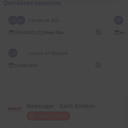
Dernières sessions
CD
AL
Camille et Ash
CP
16/04/2022
35min 00s
inc
LA
Laurine et Maxime
22/09/2020
Redscape - Saint-Emilion
Enseigne fermée