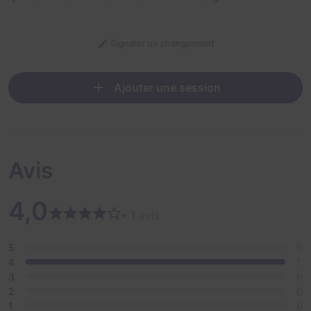
Signaler un changement
Ajouter une session
Avis
4,0
• 1 avis
5
0
4
1
3
0
2
0
1
0