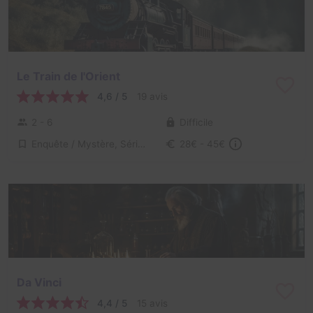
Le Train de l'Orient
4,6 / 5
19 avis
2 - 6
Difficile
Enquête / Mystère, Série / Film / Roman
28€ - 45€
Da Vinci
4,4 / 5
15 avis