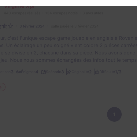
Virginie Xpi
440
escapes réalisés
134
escapes notés
3
avis utiles
3 février 2024
salle jouée le 3 février 2024
ur, c'est l'unique escape game jouable en anglais à Rovaniem
s. Un éclairage un peu soigné vient colore 2 piéces carrée
pe se divise en 2, chacune dans sa pièce. Nous avons donc 
e jeu. Nous nous sommes échangées des infos tout le temps, m
1/3
3
4
3
2
et son
Énigmes
Scénario
Originalité
Difficulté
e
1