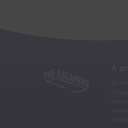
À p
Qui so
Contact
Presse
Mentio
Politiqu