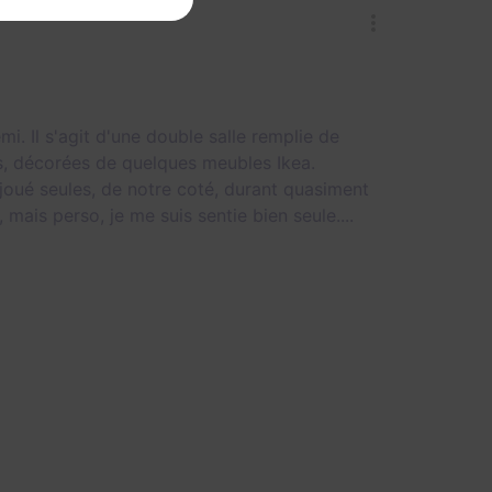
i. Il s'agit d'une double salle remplie de
s, décorées de quelques meubles Ikea.
joué seules, de notre coté, durant quasiment
ais perso, je me suis sentie bien seule....