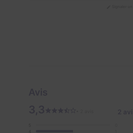
Signaler u
Avis
3,3
2 av
• 2 avis
5
0
4
1