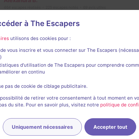
Alexandra B.
464
escapes réalisés
225
escapes notés
69
avis utiles
4 février 2024
salle jouée le 3 février 2024
accéder à The Escapers
e salle se jouait en France j'aurai été très critique. Mais il 
ires
utilisons des cookies pour :
emi en Laponie finlandaise. Alors oui aucune concurrence n'e
sa s'ouvre quelques jours avant.
de vous inscrire et vous connecter sur The Escapers (nécessa
it j'ai étonnamment passé un bon moment. La salle est une
)
s, quelques meubles ikea et un peu de peinture. Pourtant i
tistiques d'utilisation de The Escapers pour comprendre comm
est séparée, une partie va dans la salle rose et l'autre ble
l'améliorer en continu
85% du temps. Ce n'est pas simple (surtout apres avoir dorm
s sont assez classiques aussi.
se pas de cookie de ciblage publicitaire.
 possibilité de retirer votre consentement à tout moment en v
oint negatif : un cadenas ripé qui...
Voir plus
s du site. Pour en savoir plus, visitez notre
politique de confi
1/3
3
3
1
4
et son
Énigmes
Scénario
Originalité
Difficulté
Uniquement nécessaires
Accepter tout
e