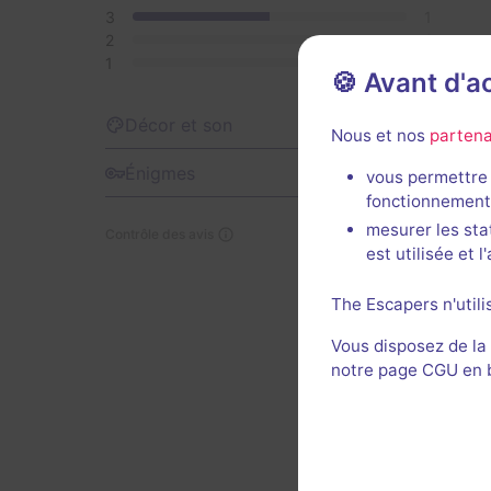
3
1
2
0
1
0
🍪 Avant d'
Si cett
3
Décor et son
Nous et nos
partena
Rovani
des re
3,5
Énigmes
vous permettre 
Cela d
fonctionnement
cadena
mesurer les sta
Contrôle des avis
équipe 
est utilisée et 
salle 
énigme
The Escapers n'utili
Vous disposez de la
Petit p
notre page CGU en ba
Décor 
Util