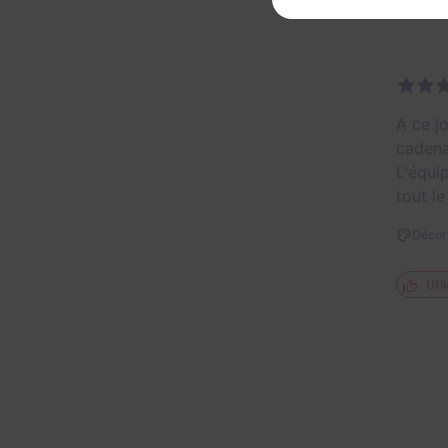
A ce jo
cadena
L'équi
tout l
Décor 
Util