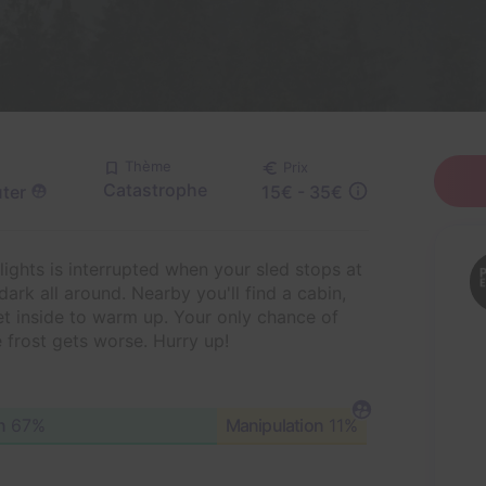
Thème
Prix
Catastrophe
ter
15€ - 35€
lights is interrupted when your sled stops at
 dark all around. Nearby you'll find a cabin,
et inside to warm up. Your only chance of
e frost gets worse. Hurry up!
n
67%
Manipulation
11%