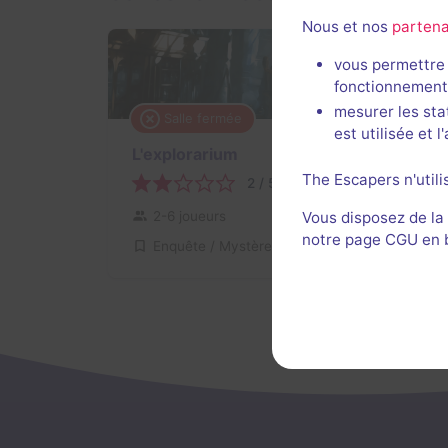
Nous et nos
partena
vous permettre 
fonctionnement
mesurer les sta
Salle fermée
est utilisée et 
L'explorarium
The Escapers n'utili
2 / 5
2 avis
2-6 joueurs
Pour débuter
Vous disposez de la
notre page CGU en ba
Enquête / Mystère