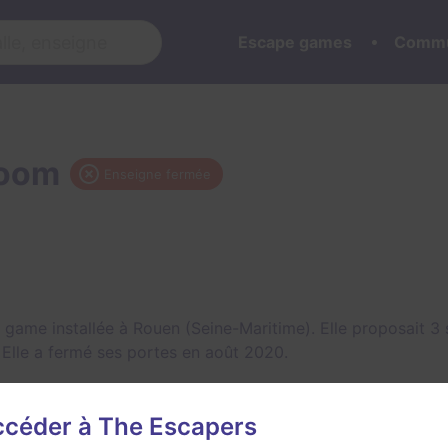
Escape games
Commu
Room
Enseigne fermée
game installée à Rouen (Seine-Maritime). Elle proposait 3
. Elle a fermé ses portes en août 2020.
accéder à The Escapers
e Room