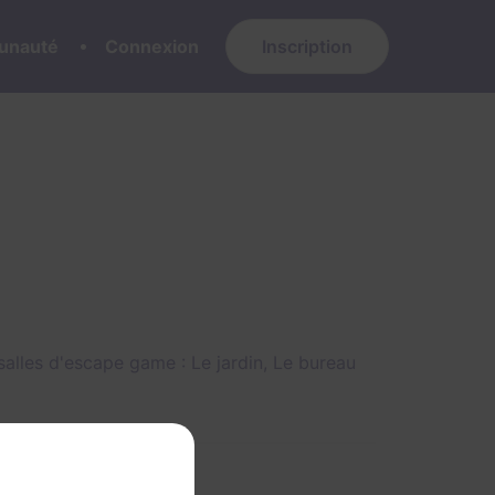
nauté
Connexion
Inscription
 salles d'escape game :
Le jardin
,
Le bureau