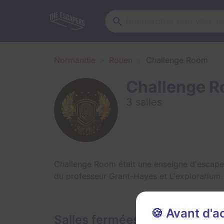
Normandie
Rouen
Challenge Room
Challenge 
3 salles
Challenge Room était une enseigne d'escape 
du professeur Grant-Hayes
et
L'explorarium
🍪 Avant d'
Salles fermées de Challeng