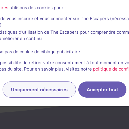
ires
utilisons des cookies pour :
de vous inscrire et vous connecter sur The Escapers (nécessa
)
tistiques d'utilisation de The Escapers pour comprendre comm
Salle fermée
l'améliorer en continu
Le bureau du professeur Grant-Hayes
se pas de cookie de ciblage publicitaire.
2,8 / 5
2 avis
2-6 joueurs
Inconnue
 possibilité de retirer votre consentement à tout moment en v
s du site. Pour en savoir plus, visitez notre
politique de confi
Enquête / Mystère
Uniquement nécessaires
Accepter tout