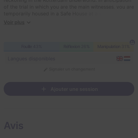
of the trial in which you are the main witnesses, you are
temporarily housed in a Safe House at a secret
location... because that's safe... isn't it?
Voir plus
Fouille
43%
Réflexion
26%
Manipulation
31%
Langues disponibles
Signaler un changement
Ajouter une session
Avis