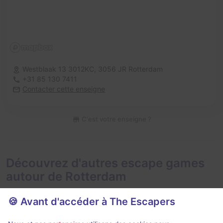
Westblaak 13 3012KC,
3056 JR Rotterdam
+31 85 130 7411
Contacter cette enseigne
C'est votre enseigne ?
Découvrez d'autres escape games
autour de Rotterdam
🍪 Avant d'accéder à The Escapers