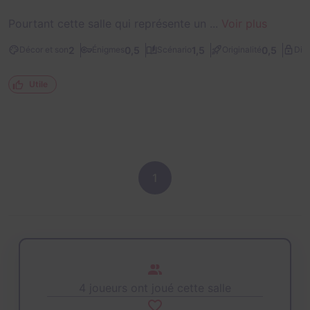
Pourtant cette salle qui représente un ...
Voir plus
2
0,5
1,5
0,5
Décor et son
Énigmes
Scénario
Originalité
Diff
Utile
1
4 joueurs ont joué cette salle