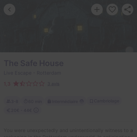
The Safe House
Live Escape
- Rotterdam
1,3
3 avis
Cambriolage
3-8
60 min
Intermédiaire
20€ - 44€
You were unexpectedly and unintentionally witness to a
reckoning in the Rotterdam underworld. In anticipation