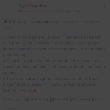
Cyril Aquillon
1629
escapes réalisés
1532
escapes notés
15 décembre 2023
salle jouée le 15 décembre
2023
« C’est votre première Escape? » demanda notre GM.
« Le premier de la soirée », répondit l’un des nôtres,
nous faisant passer pour des débutants… et tant mieux
pour le coup!
« Ohhh incroyable la décoration de cette pièce » en
observant les murs blancs et le superbe tableau pendu
au mur…
« Trop cool cette énigme » en découvrant les trois
magnifiques puzzles 4x4 de Dora l’exploratrice et
Dumbo...
Voir plus
1,5
1
1
1
Décor et son
Énigmes
Scénario
Originalité
Difficulté