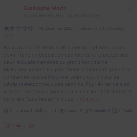
Guillaume Morin
1935
escapes réalisés
1921
escapes notés
16 décembre 2023
salle jouée le 15 décembre
2023
Nous avons été témoins d’un meurtre, et nous allons
devoir faire un déposition capitale dans le procès des
deux accusés membres du grand banditisme.
Malheureusement, les précédentes tentatives pour faire
condamner ces malfrats ont tourné court suite au
décès malencontreux des témoins. Pour éviter de subir
le même sort, nous sommes mis en sécurité (relative ?)
dans une “safe house” blindée....
Voir plus
2
1
1
3
3
Décor et son
Énigmes
Scénario
Originalité
Difficulté
2
Utile