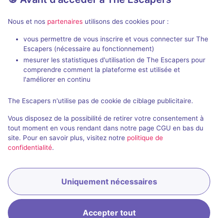
Nous et nos
partenaires
utilisons des cookies pour :
vous permettre de vous inscrire et vous connecter sur The
Salle fermée
Salle fer
Escapers (nécessaire au fonctionnement)
mesurer les statistiques d'utilisation de The Escapers pour
Stripclub Escape
One Hell of 
comprendre comment la plateforme est utilisée et
Rotofobia
- Rotorua
Rotofobia
- Ro
l'améliorer en continu
Aucun avis
The Escapers n'utilise pas de cookie de ciblage publicitaire.
2 - 8
Inconnue
2 - 6
Vous disposez de la possibilité de retirer votre consentement à
Non renseigné
tout moment en vous rendant dans notre page CGU en bas du
site. Pour en savoir plus, visitez notre
politique de
confidentialité
.
Uniquement nécessaires
Accepter tout