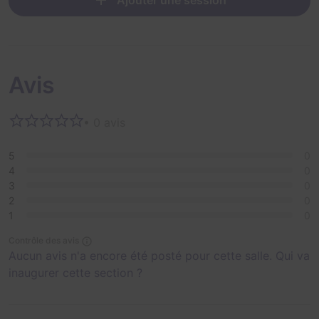
Ajouter une session
Avis
• 0 avis
5
0
4
0
3
0
2
0
1
0
Contrôle des avis
Aucun avis n'a encore été posté pour cette salle. Qui va
inaugurer cette section ?