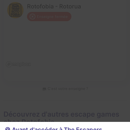
Rotofobia - Rotorua
Enseigne fermée
C'est votre enseigne ?
Découvrez d'autres escape games
chez Rotofobia
🍪 Avant d'accéder à The Escapers