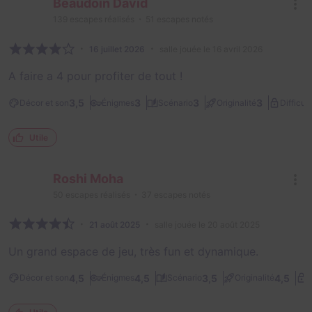
Beaudoin David
139
escapes réalisés
51
escapes notés
16 juillet 2026
salle jouée le 16 avril 2026
A faire a 4 pour profiter de tout !
3,5
3
3
3
Décor et son
Énigmes
Scénario
Originalité
Difficult
Utile
Roshi Moha
50
escapes réalisés
37
escapes notés
21 août 2025
salle jouée le 20 août 2025
Un grand espace de jeu, très fun et dynamique.
4,5
4,5
3,5
4,5
Décor et son
Énigmes
Scénario
Originalité
D