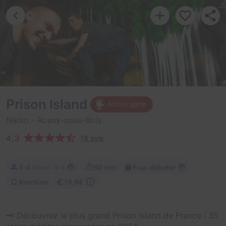
Prison Island
Action game
Nikito
- Rosny-sous-Bois
4,3
18 avis
3-4
60 min
Pour débuter
(
)
Idéal : 3-4
Aventure
19,9€
🗝 Découvrez le plus grand Prison Island de France : 35