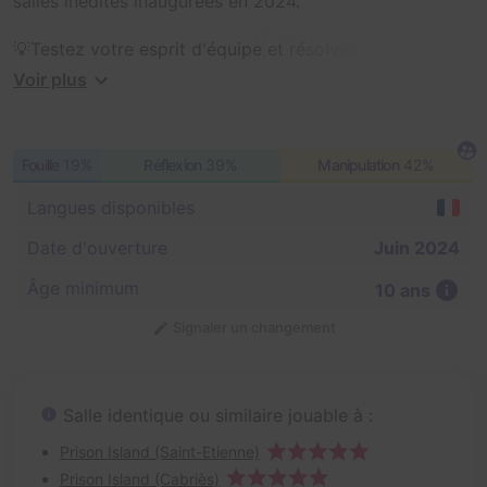
salles inédites inaugurées en 2024.
💡Testez votre esprit d'équipe et résolvez des énigmes
dans un décor glacé, éclairé par les étoiles d'une
Voir plus
galaxie lointaine.
🎯Situé dans le centre commercial DOMUS à Rosny-
Fouille
19%
Réflexion
39%
Manipulation
42%
sous-Bois, notre Prison Island vous plonge dans un
monde d'énigmes et de défis.
Langues disponibles
Date d'ouverture
Juin 2024
Âge minimum
10 ans
Signaler un changement
Salle identique ou similaire jouable à :
Prison Island (Saint-Etienne)
Prison Island (Cabriès)