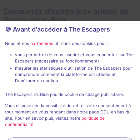
Découvrez d'autres jeux autour de
Rosny-sous-Bois
🍪 Avant d'accéder à The Escapers
Nous et nos
partenaires
utilisons des cookies pour :
vous permettre de vous inscrire et vous connecter sur The
90 min
Escapers (nécessaire au fonctionnement)
mesurer les statistiques d'utilisation de The Escapers pour
The Prime Artifact
404 : The E
comprendre comment la plateforme est utilisée et
Artifact Escape Game
- Clichy
Artifact Esca
l'améliorer en continu
5 / 5
309 avis
The Escapers n'utilise pas de cookie de ciblage publicitaire.
2 - 4
Intermédiaire
2 - 4
Vous disposez de la possibilité de retirer votre consentement à
Aventure
45€ - 70€
tout moment en vous rendant dans notre page CGU en bas du
site. Pour en savoir plus, visitez notre
politique de
confidentialité
.