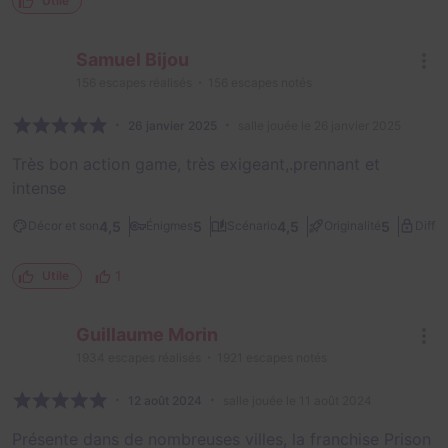
Utile
Samuel Bijou
156
escapes réalisés
156
escapes notés
26 janvier 2025
salle jouée le 26 janvier 2025
Très bon action game, très exigeant,.prennant et
intense
4,5
5
4,5
5
Décor et son
Énigmes
Scénario
Originalité
Diffic
1
Utile
Guillaume Morin
1934
escapes réalisés
1921
escapes notés
12 août 2024
salle jouée le 11 août 2024
Présente dans de nombreuses villes, la franchise Prison