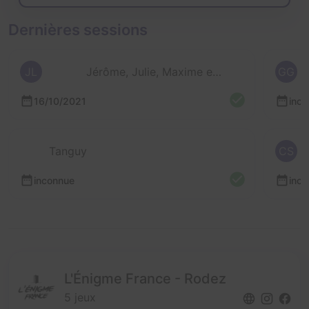
Dernières sessions
JL
Jérôme, Julie, Maxime et 3 autres
GG
16/10/2021
inc
Tanguy
CS
inconnue
inc
L'Énigme France - Rodez
5 jeux