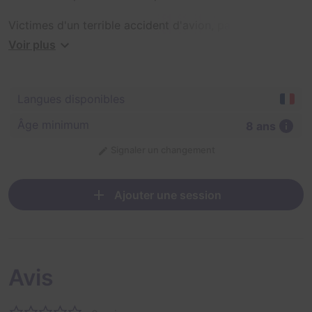
Victimes d'un terrible accident d'avion, parviendrez-
vous à rejoindre la civilisation ?
Voir plus
Langues disponibles
Âge minimum
8 ans
Signaler un changement
Ajouter une session
Avis