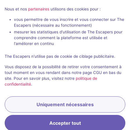
Nous et nos
partenaires
utilisons des cookies pour :
vous permettre de vous inscrire et vous connecter sur The
Escapers (nécessaire au fonctionnement)
mesurer les statistiques d'utilisation de The Escapers pour
Incendie à New York
L'Évasion de
comprendre comment la plateforme est utilisée et
L'Énigme France
- Rodez
L'Énigme Fran
l'améliorer en continu
2,5 / 5
2 avis
The Escapers n'utilise pas de cookie de ciblage publicitaire.
2 - 6
Difficile
2 - 6
Vous disposez de la possibilité de retirer votre consentement à
Catastrophe
Évasion
18€ - 34€
tout moment en vous rendant dans notre page CGU en bas du
site. Pour en savoir plus, visitez notre
politique de
confidentialité
.
Uniquement nécessaires
Réserver
Accepter tout