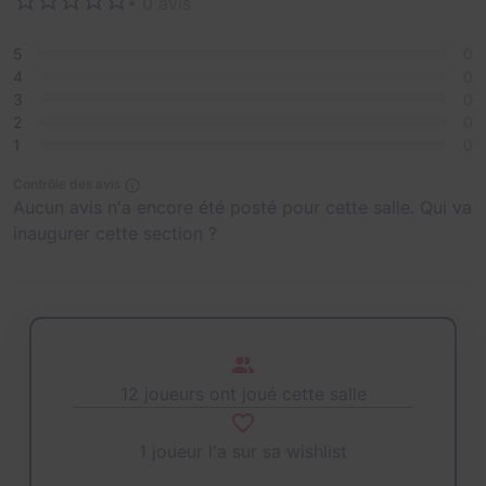
• 0 avis
5
0
4
0
3
0
2
0
1
0
Contrôle des avis
Aucun avis n'a encore été posté pour cette salle. Qui va
inaugurer cette section ?
12 joueurs ont joué cette salle
1 joueur l'a sur sa wishlist