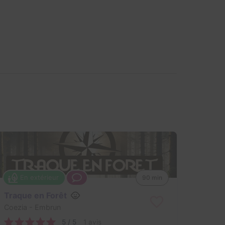
En extérieur
90 min
Traque en Forêt
Coezia
- Embrun
5 / 5
1 avis