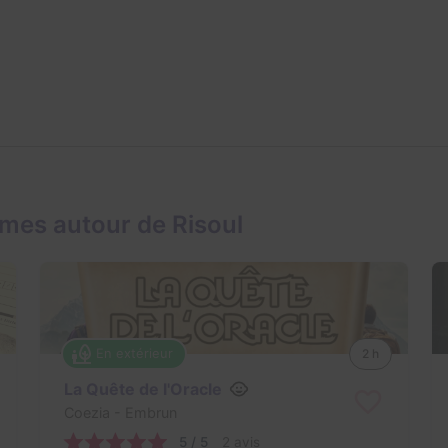
mes autour de Risoul
En extérieur
2 h
La Quête de l'Oracle
Coezia
- Embrun
5 / 5
2 avis