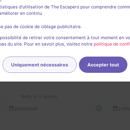
tistiques d'utilisation de The Escapers pour comprendre comm
l'améliorer en continu
se pas de cookie de ciblage publicitaire.
 possibilité de retirer votre consentement à tout moment en v
rnières sessions
s du site. Pour en savoir plus, visitez notre
politique de confi
Uniquement nécessaires
Accepter tout
Nelly et 5 autres
03/03/2019
21/01