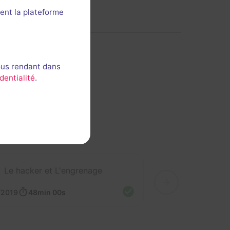
ent la plateforme
ous rendant dans
dentialité
.
Le hacker et L'engrenage
/2019
48min 00s