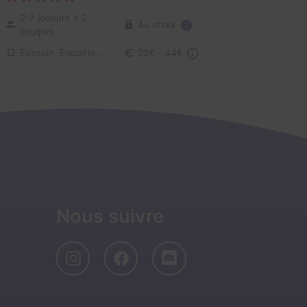
2-7 joueurs
× 2
Au choix
équipes
Évasion, Enquête / Mystère
22€ - 44€
Nous suivre