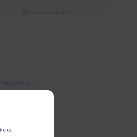
C'est votre enseigne ?
 cette section ?
ire au