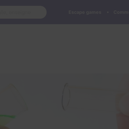
Escape games
Commu