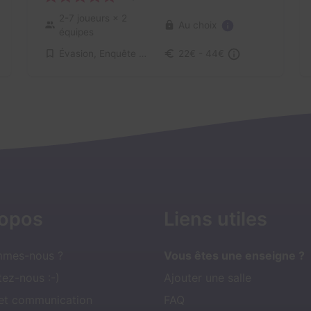
2-7 joueurs
× 2
Au choix
équipes
Évasion, Enquête / Mystère
22€ - 44€
ropos
Liens utiles
mmes-nous ?
Vous êtes une enseigne ?
ez-nous :-)
Ajouter une salle
 et communication
FAQ