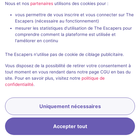
passés de Le Plan
Nous et nos
partenaires
utilisons des cookies pour :
vous permettre de vous inscrire et vous connecter sur The
Escapers (nécessaire au fonctionnement)
mesurer les statistiques d'utilisation de The Escapers pour
comprendre comment la plateforme est utilisée et
l'améliorer en continu
Évènement passé
2 h
The Escapers n'utilise pas de cookie de ciblage publicitaire.
Escape game au Plan
Vous disposez de la possibilité de retirer votre consentement à
4,5 / 5
1 avis
tout moment en vous rendant dans notre page CGU en bas du
2 - 8
Inconnue
site. Pour en savoir plus, visitez notre
politique de
confidentialité
.
Enquête / Mystère
Uniquement nécessaires
Accepter tout
Accueil
Recherche
Connexion
Menu