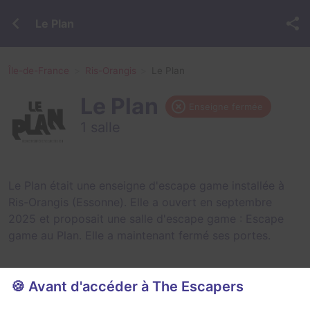
Le Plan
Île-de-France
Ris-Orangis
Le Plan
Le Plan
Enseigne fermée
1 salle
Le Plan était une enseigne d'escape game installée à
Ris-Orangis (Essonne). Elle a ouvert en septembre
2025 et proposait une salle d'escape game :
Escape
game au Plan
. Elle a maintenant fermé ses portes.
🍪 Avant d'accéder à The Escapers
Salles fermées et évènements